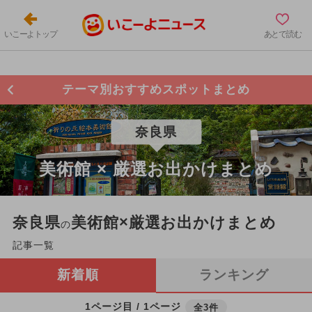
いこーよトップ
あとで読む
テーマ別おすすめスポットまとめ
奈良県
美術館 × 厳選お出かけまとめ
奈良県
美術館×厳選お出かけまとめ
の
記事一覧
新着順
ランキング
1ページ目 / 1ページ
全3件