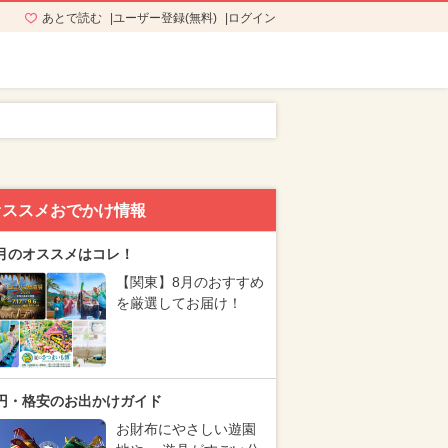
あとで読む
ユーザー登録(無料)
ログイン
オススメおでかけ情報
月のオススメはコレ！
【関東】8月のおすすめ
を厳選してお届け！
円・格安のお出かけガイド
お財布にやさしい遊園