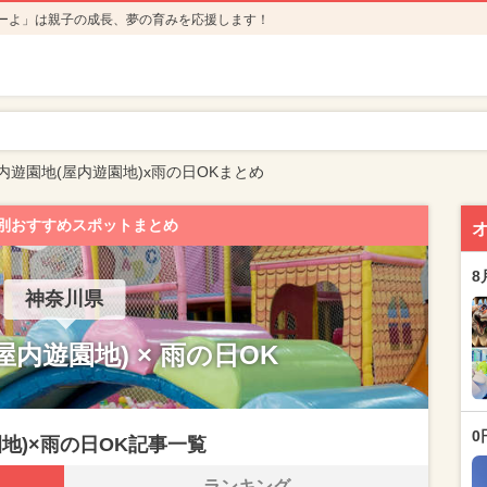
ーよ」は親子の成長、夢の育みを応援します！
内遊園地(屋内遊園地)x雨の日OKまとめ
別おすすめスポットまとめ
8
神奈川県
屋内遊園地) × 雨の日OK
0
地)×雨の日OK記事一覧
ランキング