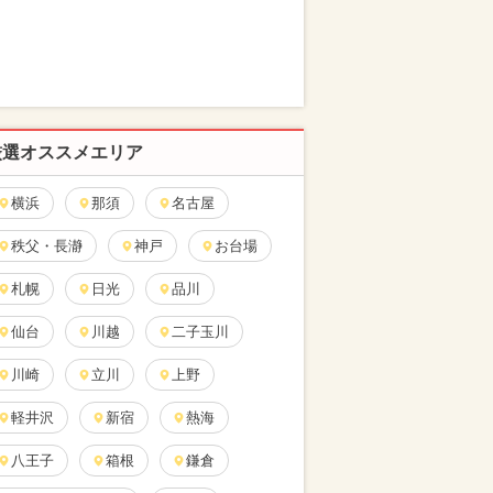
厳選オススメエリア
横浜
那須
名古屋
秩父・長瀞
神戸
お台場
札幌
日光
品川
仙台
川越
二子玉川
川崎
立川
上野
軽井沢
新宿
熱海
八王子
箱根
鎌倉