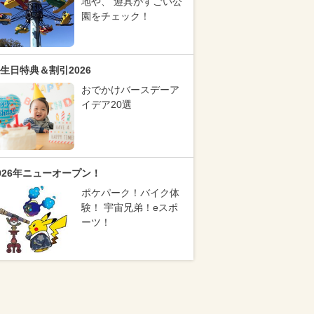
地や、 遊具がすごい公
園をチェック！
生日特典＆割引2026
おでかけバースデーア
イデア20選
026年ニューオープン！
ポケパーク！バイク体
験！ 宇宙兄弟！eスポ
ーツ！