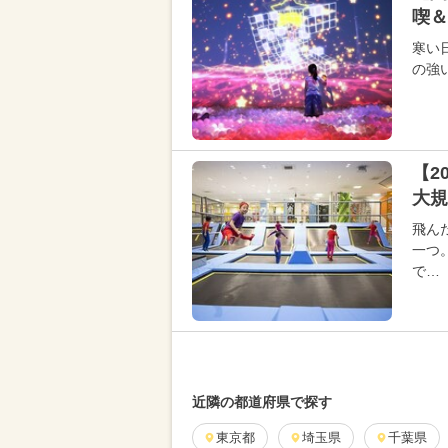
喫＆
寒い
の強
【2
大規
飛ん
一つ
で…
近隣の都道府県で探す
東京都
埼玉県
千葉県