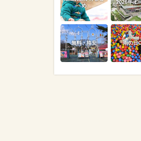
2026年オ
め
無料・格安
雨の日