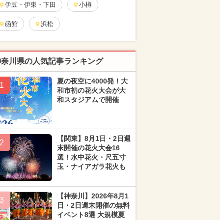
伊豆・伊東・下田
小樽
函館
浜松
神奈川県の人気記事ランキング
夏の夜空に4000発！大
1
和市初の花火大会が大
和スタジアムで開催
【関東】8月1日・2日週
2
末開催の花火大会16
選！水中花火・尺五寸
玉・ナイアガラ花火も
【神奈川】2026年8月1
3
日・2日週末開催の無料
イベント8選 大規模夏