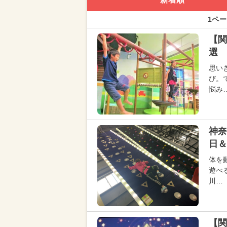
1ペー
【関
選 
思い
び。
悩み
神奈
日＆
体を
遊べ
川…
【関