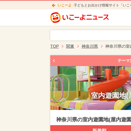
いこーよ
子どもとお出かけ情報サイト「いこ
TOP
関東
神奈川県
神奈川県の室
テーマ
室内遊園地(
神奈川県の室内遊園地(屋内遊園
新着順