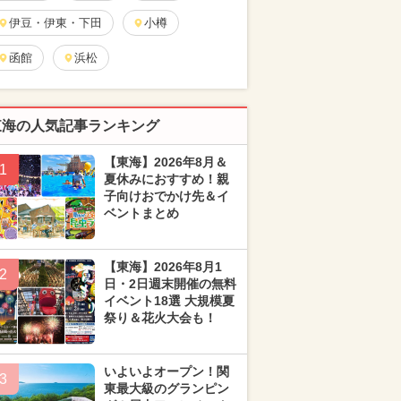
伊豆・伊東・下田
小樽
函館
浜松
東海の人気記事ランキング
【東海】2026年8月＆
1
夏休みにおすすめ！親
子向けおでかけ先＆イ
ベントまとめ
【東海】2026年8月1
2
日・2日週末開催の無料
イベント18選 大規模夏
祭り＆花火大会も！
いよいよオープン！関
3
東最大級のグランピン