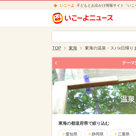
いこーよ
子どもとお出かけ情報サイト「いこ
TOP
東海
東海の温泉・スパx日帰り
テーマ
温泉
東海の都道府県で絞り込む
愛知県
静岡県
三重県