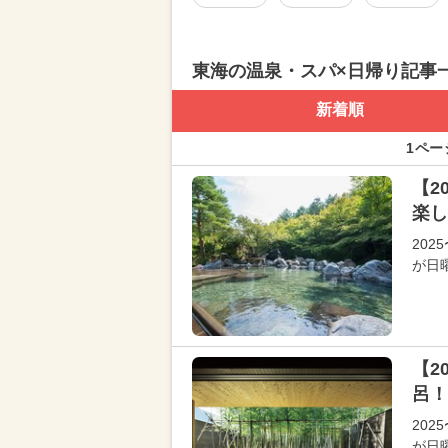
東海の温泉・スパ×日帰り記事
新着順
1ペー
【2
楽し
202
が日
【2
呂！
202
が日