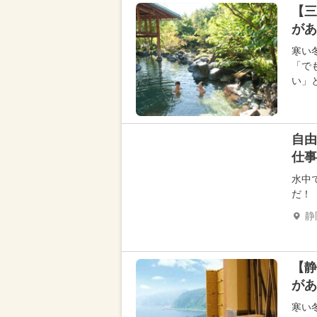
【三
があ
寒い
「で
い」
自由
仕事
水中
だ！
静
【静
があ
寒い