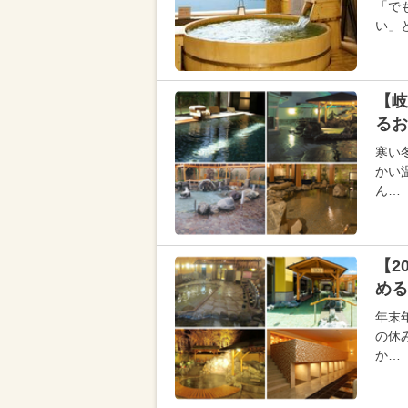
「で
い」
【岐
るお
寒い
かい
ん…
【2
める
年末
の休
か…