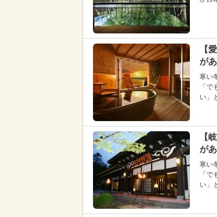
【愛
があ
寒い
「で
い」
【岐
があ
寒い
「で
い」