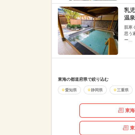
乳児
温泉
肌寒
思う
ー…
東海の都道府県で絞り込む
愛知県
静岡県
三重県
東海
東