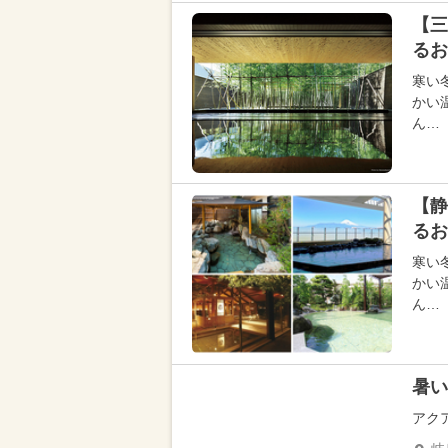
【三
るお
寒い
かい
ん…
【静
るお
寒い
かい
ん…
暑い
アク