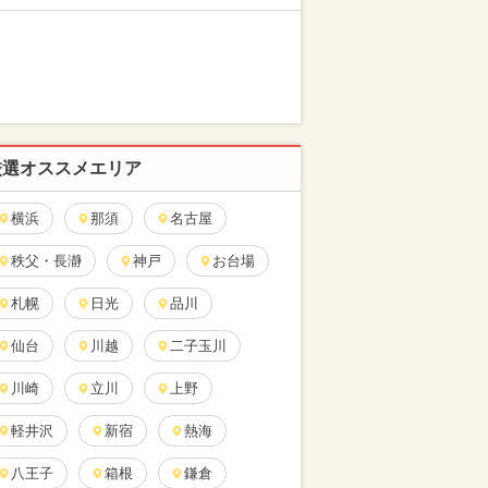
厳選オススメエリア
横浜
那須
名古屋
秩父・長瀞
神戸
お台場
札幌
日光
品川
仙台
川越
二子玉川
川崎
立川
上野
軽井沢
新宿
熱海
八王子
箱根
鎌倉