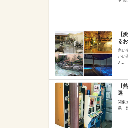
岐
【愛
るお
寒い
かい
ん…
【熱
選 
関東
県・