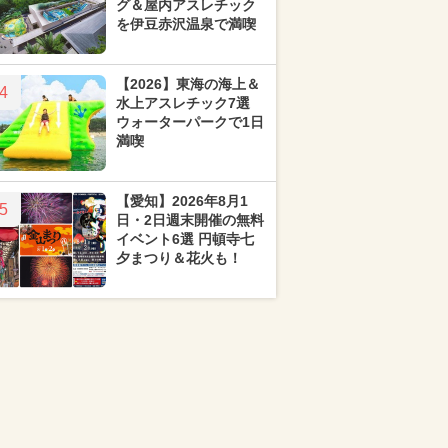
グ＆屋内アスレチック
を伊豆赤沢温泉で満喫
【2026】東海の海上＆
4
水上アスレチック7選
ウォーターパークで1日
満喫
【愛知】2026年8月1
5
日・2日週末開催の無料
イベント6選 円頓寺七
夕まつり＆花火も！