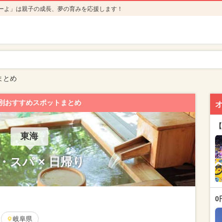
ーよ」は親子の成長、夢の育みを応援します！
まとめ
別おすすめスポットまとめ
【
東海
・スパ × 日帰り
0
岐阜県