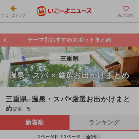
いこーよトップ
あとで読む
テーマ別おすすめスポットまとめ
三重県
温泉・スパ × 厳選お出かけまとめ
三重県
温泉・スパ×厳選お出かけまと
の
め
記事一覧
新着順
ランキング
1ページ目 / 1ページ
全6件