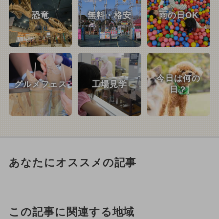
恐竜
無料・格安
雨の日OK
今日は何の
グルメフェス
工場見学
日？
あなたにオススメの記事
この記事に関連する地域