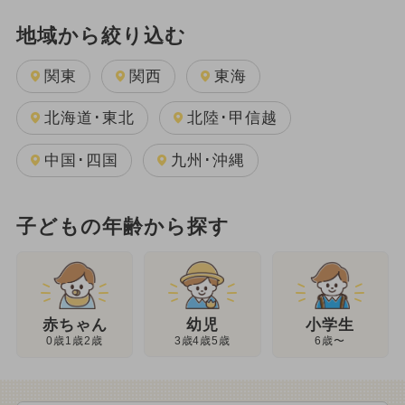
地域から絞り込む
関東
関西
東海
北海道･東北
北陸･甲信越
中国･四国
九州･沖縄
子どもの年齢から探す
幼児
赤ちゃん
小学生
3歳4歳5歳
0歳1歳2歳
6歳〜