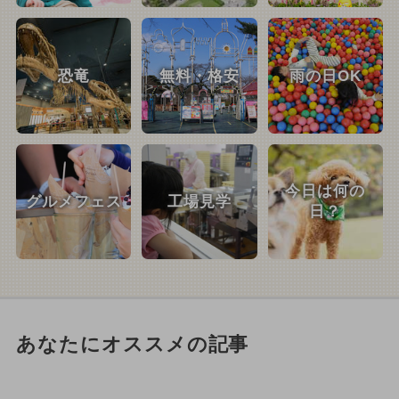
恐竜
無料・格安
雨の日OK
今日は何の
グルメフェス
工場見学
日？
あなたにオススメの記事