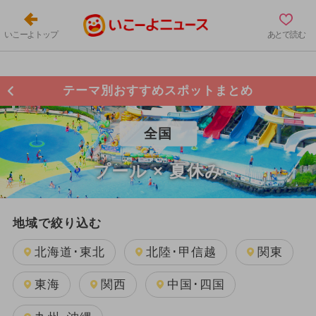
いこーよトップ
あとで読む
テーマ別おすすめスポットまとめ
全国
プール × 夏休み
地域で絞り込む
北海道･東北
北陸･甲信越
関東
東海
関西
中国･四国