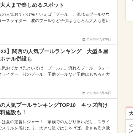
大人まで楽しめるスポット
みの人気おでかけ先といえば「プール」。流れるプールやウ
タースライダー、波のプールなど子供はもちろん大人も思い
2023年07月26日
022】関西の人気プールランキング 大型＆屋
ホテル併設も
人気おでかけ先といえば「プール」。流れるプール、ウォー
スライダー、波のプール、子供プールなど子供はもちろん大
2022年07月26日
の人気プールランキングTOP10 キッズ向け
料施設も！
ルは夏の定番レジャー！ 家族でのんびり泳いだり、スライ
ヒ
でスリルを感じたり、大きな波ではしゃげば、暑さも吹き飛
ン