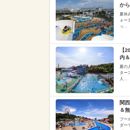
から
夏休
ォー
っ…
【2
内＆
夏の
ター
人…
関西
＆無
プー
ダー