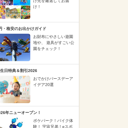
け先を厳選してお届
け！
円・格安のお出かけガイド
お財布にやさしい遊園
地や、 遊具がすごい公
園をチェック！
生日特典＆割引2026
おでかけバースデーア
イデア20選
026年ニューオープン！
ポケパーク！バイク体
験！ 宇宙兄弟！eスポ