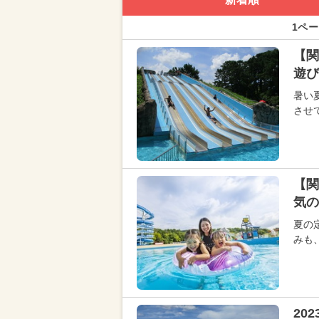
1ペー
【関
遊び
暑い
させ
【関
気の
夏の
みも
20