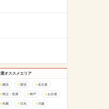
厳選オススメエリア
横浜
那須
名古屋
秩父・長瀞
神戸
お台場
札幌
日光
川越