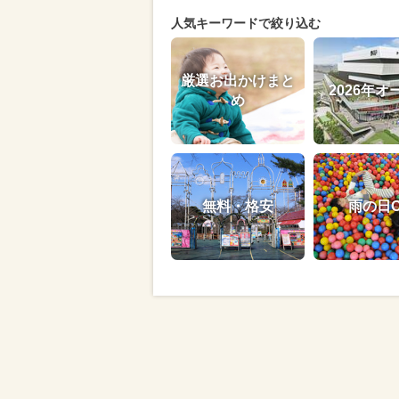
人気キーワードで絞り込む
厳選お出かけまと
2026年オ
め
無料・格安
雨の日