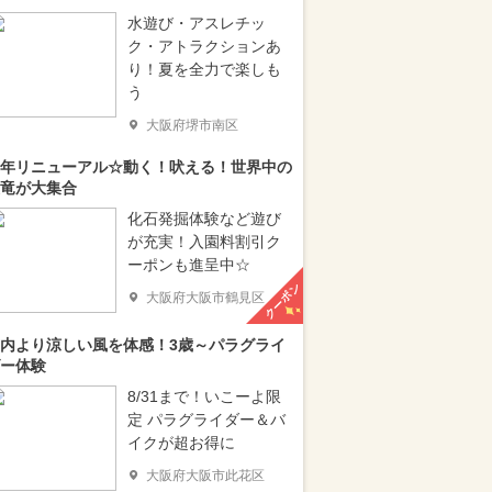
水遊び・アスレチッ
ク・アトラクションあ
り！夏を全力で楽しも
う
大阪府堺市南区
年リニューアル☆動く！吠える！世界中の
竜が大集合
化石発掘体験など遊び
が充実！入園料割引ク
ーポンも進呈中☆
クーポン
大阪府大阪市鶴見区
内より涼しい風を体感！3歳～パラグライ
ー体験
8/31まで！いこーよ限
定 パラグライダー＆バ
イクが超お得に
大阪府大阪市此花区