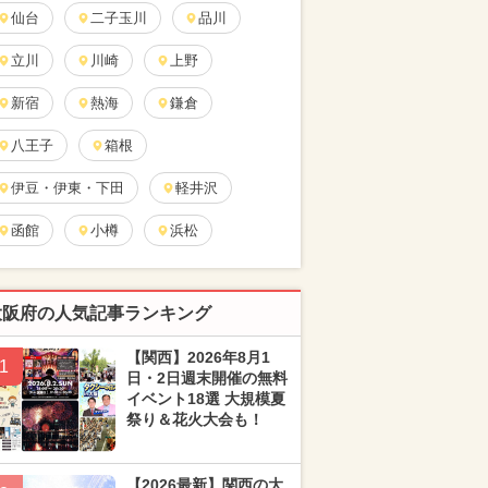
仙台
二子玉川
品川
立川
川崎
上野
新宿
熱海
鎌倉
八王子
箱根
伊豆・伊東・下田
軽井沢
函館
小樽
浜松
大阪府の人気記事ランキング
【関西】2026年8月1
1
日・2日週末開催の無料
イベント18選 大規模夏
祭り＆花火大会も！
【2026最新】関西の大