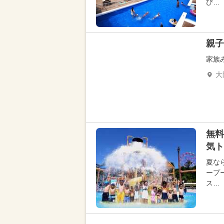
び…
親子
家族
大
無料
気ト
夏な
ープ
ス…