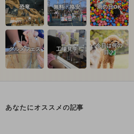
恐竜
無料・格安
雨の日OK
今日は何の
グルメフェス
工場見学
日？
あなたにオススメの記事