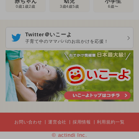
幼児
赤ちゃん
小学生
3歳4歳5歳
0歳1歳2歳
6歳〜
Twitter＠いこーよ
子育て中のママパパのお出かけを応援！
お問い合わせ
運営会社
採用情報
利用規約一覧
© actindi Inc.