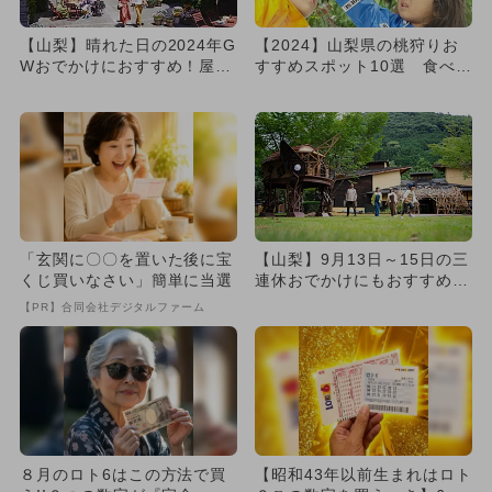
【山梨】晴れた日の2024年G
【2024】山梨県の桃狩りお
Wおでかけにおすすめ！屋外
すすめスポット10選 食べ放
施設の人気ランキング
題＆個数・時間無制限も
「玄関に〇〇を置いた後に宝
【山梨】9月13日～15日の三
くじ買いなさい」簡単に当選
連休おでかけにもおすすめ！
人気スポットランキング
【PR】合同会社デジタルファーム
８月のロト6はこの方法で買
【昭和43年以前生まれはロト