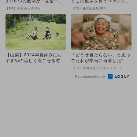
え!!６つの数字が『完全一
６この数字を買うべき】6つ
致』する方法
の数字が「完全一致」する
【PR】株式会社MURA
【PR】株式会社MURA
方...
【山梨】2024年夏休みにお
「どうせ当たらない」と思っ
すすめの涼しく過ごせる遊び
てた私が本当に当選した“買
場＆スポット8選
い方”がこれ
【PR】合同会社デジタルファーム
Recommended by