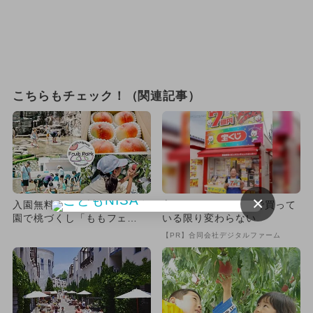
こちらもチェック！（関連記事）
×
入園無料の笛吹川フルーツ公
宝くじ“なんとなく”で買って
園で桃づくし「ももフェ
いる限り変わらない
ス」、水遊びや魚つかみ取り
【PR】合同会社デジタルファーム
も！