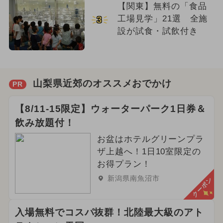
【関東】無料の「食品
工場見学」21選 全施
3
設が試食・試飲付き
山梨県近郊のオススメおでかけ
PR
【8/11-15限定】ウォーターパーク1日券＆
飲み放題付！
お盆はホテルグリーンプラ
ザ上越へ！1日10室限定の
お得プラン！
新潟県南魚沼市
クーポン
入場無料でコスパ抜群！北陸最大級のアト