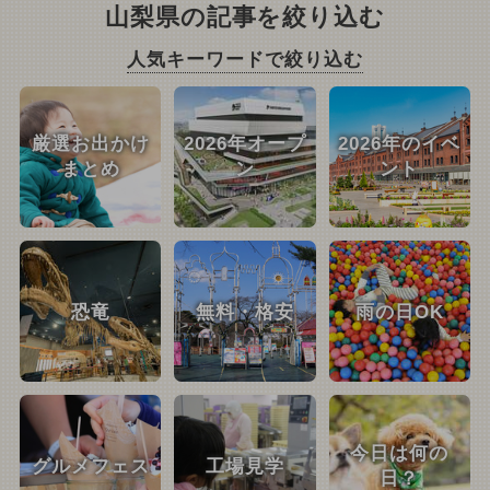
山梨県の記事を絞り込む
人気キーワードで絞り込む
厳選お出かけ
2026年オープ
2026年のイベ
まとめ
ン
ント
恐竜
無料・格安
雨の日OK
今日は何の
グルメフェス
工場見学
日？