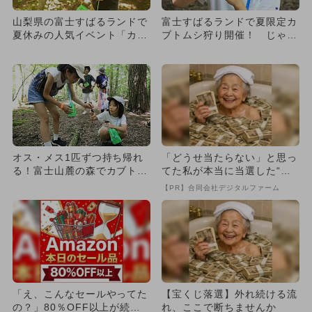
山梨県の富士すばるランドで
富士すばるランドで夏限定カ
夏休みの人気イベント「カブ
ブトムシ狩り開催！ じゃぶ
トムシ狩り」開催 持ち帰り
じゃぶプール＆サッカー教室
O...
も
オス・メス1匹ずつ持ち帰れ
「どうせ当たらない」と思っ
る！富士山麓の森でカブトム
てた私が本当に当選した“買
シ狩りが夏限定開催
い方”がこれ
【PR】合同会社デジタルファーム
「え、こんなセールやってた
【宝くじ落選】外れ続ける流
の？」80％OFF以上が続々
れ、ここで断ちませんか