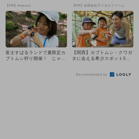
登場！Amazonの本気が...
【PR】Amazon
【PR】合同会社デジタルファーム
富士すばるランドで夏限定カ
【関西】カブトムシ・クワガ
ブトムシ狩り開催！ じゃぶ
タに会える希少スポット5
じゃぶプール＆サッカー教室
選 人気のカブトムシ狩り
も
も！
Recommended by