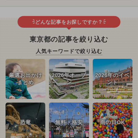
どんな記事をお探しですか？
東京都の記事を絞り込む
人気キーワードで絞り込む
厳選お出かけ
2026年オープ
2026年のイベ
まとめ
ン
ント
恐竜
無料・格安
雨の日OK