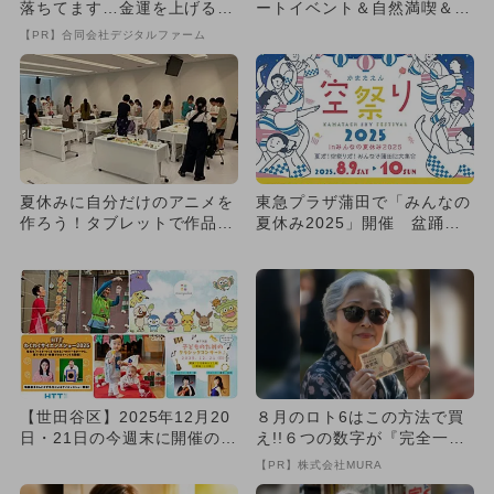
落ちてます…金運を上げる方
ートイベント＆自然満喫＆工
法とは
作体験も
【PR】合同会社デジタルファーム
夏休みに自分だけのアニメを
東急プラザ蒲田で「みんなの
作ろう！タブレットで作品制
夏休み2025」開催 盆踊り
作、池袋で無料ワークショッ
やモルカー体験で夏の思い
プ
出...
【世田谷区】2025年12月20
８月のロト6はこの方法で買
日・21日の今週末に開催のイ
え!!６つの数字が『完全一
ベント8選！クリスマ...
致』する方法
【PR】株式会社MURA