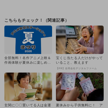
こちらもチェック！（関連記事）
全部無料！名作アニメ上映＆
宝くじ当たる人だけがやって
作画体験が夏休みに楽しめ
いること、教えます
る アニメ東京ステーション
【PR】合同会社デジタルファーム
玄関に〇〇置いてる人は金運
夏休みから子供無料に！ ア