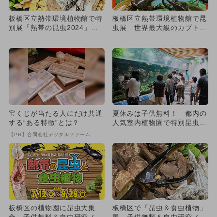
板橋区立熱帯環境植物館で特
板橋区立熱帯環境植物館で昆
別展「熱帯の昆虫2024」開
虫展 世界最大級のカブトム
催 昆虫ふれあいが5年ぶ
シ登場＆自由研究ノート配布
り...
も
宝くじが当たる人にだけ共通
夏休みは子供無料！ 都内の
する“ある特徴”とは？
人気室内植物園で特別昆虫イ
ベント！
【PR】合同会社デジタルファーム
板橋区の植物園に昆虫大集
板橋区で「昆虫＆食虫植物」
合 子供無料＆自由研究ノー
展 子供無料＆自由研究ノー