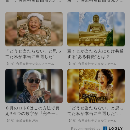
トもらえる
ト配布！
「どうせ当たらない」と思っ
宝くじが当たる人にだけ共通
てた私が本当に当選した“買
する“ある特徴”とは？
い方”がこれ
【PR】合同会社デジタルファーム
【PR】合同会社デジタルファーム
８月のロト6はこの方法で買
「どうせ当たらない」と思っ
え!!６つの数字が『完全一
てた私が本当に当選した“買
致』する方法
い方”がこれ
【PR】株式会社MURA
【PR】合同会社デジタルファーム
Recommended by