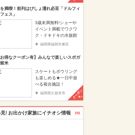
を満喫！前列はびしょ濡れ必至「ドルフィ
フェス」
3歳未満無料!ショーや
イベント満載でワクワ
ク・ドキドキの水族館
福岡県福岡市東区
お得なクーポン有】みんなで楽しいスポガ
留米
スケートもボウリング
も楽しめる★一日中遊
べる複合施設！
クーポン
福岡県久留米市
必見! お出かけ家族にイチオシ情報
PR