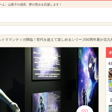
ーよ」は親子の成長、夢の育みを応援します！
ウルトラマンティガ降臨！世代を超えて楽しめるシリーズ60周年展が北九
8
【