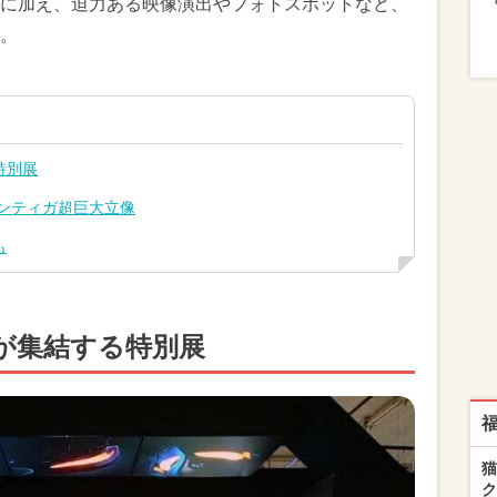
に加え、迫力ある映像演出やフォトスポットなど、
。
特別展
マンティガ超巨大立像
も
が集結する特別展
猫
ク