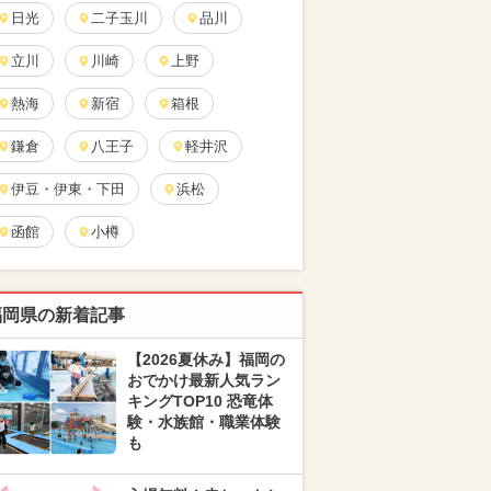
日光
二子玉川
品川
立川
川崎
上野
熱海
新宿
箱根
鎌倉
八王子
軽井沢
伊豆・伊東・下田
浜松
函館
小樽
福岡県の新着記事
【2026夏休み】福岡の
おでかけ最新人気ラン
キングTOP10 恐竜体
験・水族館・職業体験
も