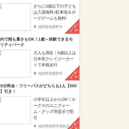
さらに3歳以下の子ども
は入場無料♪駐車場＆ボ
ードゲームも無料!
クーポン
福岡県筑紫野市
内で雨も暑さもOK！1歳～体験できるモ
リティパーク
大人も満足！6歳以上は
日本初クレイジーカー
トで本格走行
クーポン
福岡県筑紫野市
20分料金・フリーパスがどちらも1人【500
】引き！
小学生以上からOK！ホ
ークスのユニフォー
ム・グッズ等提示で割
引
クーポン
福岡県福岡市博多区