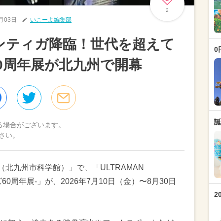
2
7月03日
いこーよ編集部
マンティガ降臨！世代を超えて
0
0周年展が北九州で開幕
誕
る場合がございます。
さい。
（北九州市科学館）」で、「ULTRAMAN
ーズ60周年展-」が、2026年7月10日（金）〜8月30日
2