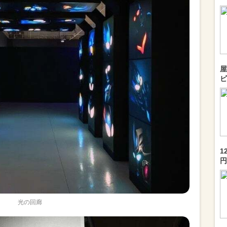
屋
ビ
1
円
光の回廊