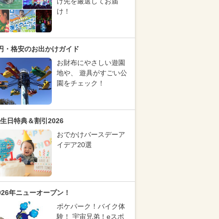
け先を厳選してお届
け！
円・格安のお出かけガイド
お財布にやさしい遊園
地や、 遊具がすごい公
園をチェック！
生日特典＆割引2026
おでかけバースデーア
イデア20選
026年ニューオープン！
ポケパーク！バイク体
験！ 宇宙兄弟！eスポ