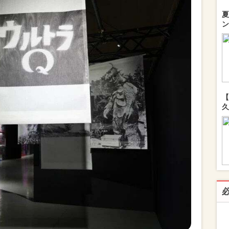
夏
ン
【
久