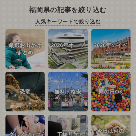
福岡県の記事を絞り込む
人気キーワードで絞り込む
厳選お出かけ
2026年オープ
2026年のイベ
まとめ
ン
ント
恐竜
無料・格安
雨の日OK
今日は何の
グルメフェス
工場見学