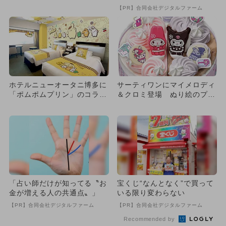
がウェスティン仙台で限定開
こ”でした
【PR】合同会社デジタルファーム
催
ホテルニューオータニ博多に
サーティワンにマイメロディ
「ポムポムプリン」のコラボ
＆クロミ登場 ぬり絵のプレ
ルーム！ 西日本に初登場
ゼントも
「占い師だけが知ってる〝お
宝くじ“なんとなく”で買って
金が増える人の共通点〟」
いる限り変わらない
【PR】合同会社デジタルファーム
【PR】合同会社デジタルファーム
Recommended by