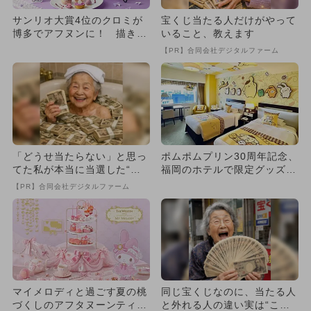
サンリオ大賞4位のクロミが
宝くじ当たる人だけがやって
博多でアフヌンに！ 描き下
いること、教えます
ろしデザインと限定特典付き
【PR】合同会社デジタルファーム
「どうせ当たらない」と思っ
ポムポムプリン30周年記念、
てた私が本当に当選した“買
福岡のホテルで限定グッズ付
い方”がこれ
き宿泊プラン開始
【PR】合同会社デジタルファーム
マイメロディと過ごす夏の桃
同じ宝くじなのに、当たる人
づくしのアフタヌーンティー
と外れる人の違い実は“こ