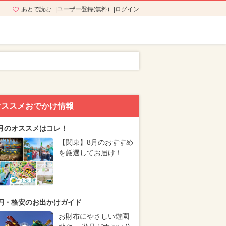
あとで読む
ユーザー登録(無料)
ログイン
オススメおでかけ情報
月のオススメはコレ！
【関東】8月のおすすめ
を厳選してお届け！
円・格安のお出かけガイド
お財布にやさしい遊園