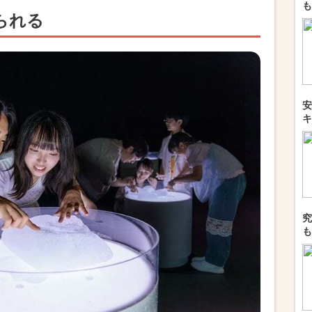
も
られる
安
キ
究
も