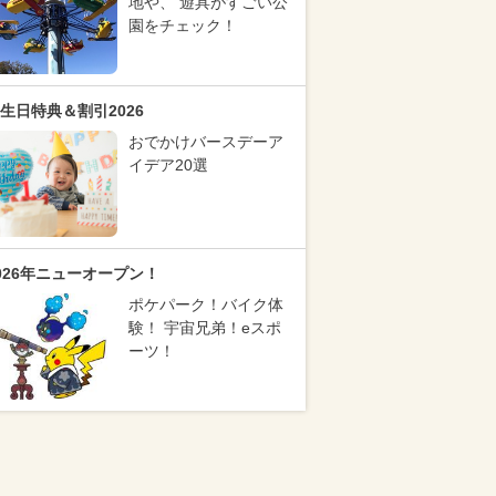
地や、 遊具がすごい公
園をチェック！
生日特典＆割引2026
おでかけバースデーア
イデア20選
026年ニューオープン！
ポケパーク！バイク体
験！ 宇宙兄弟！eスポ
ーツ！