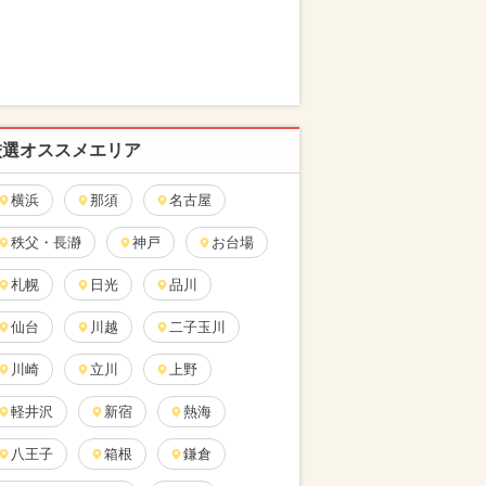
厳選オススメエリア
横浜
那須
名古屋
秩父・長瀞
神戸
お台場
札幌
日光
品川
仙台
川越
二子玉川
川崎
立川
上野
軽井沢
新宿
熱海
八王子
箱根
鎌倉