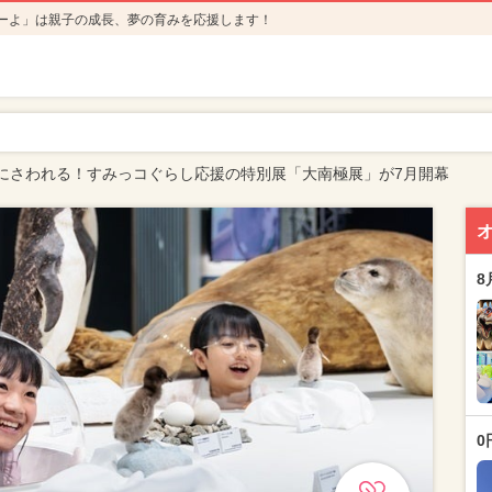
ーよ」は親子の成長、夢の育みを応援します！
にさわれる！すみっコぐらし応援の特別展「大南極展」が7月開幕
8
0