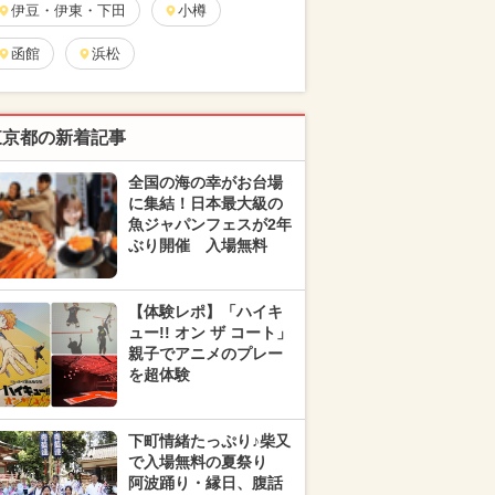
伊豆・伊東・下田
小樽
函館
浜松
東京都の新着記事
全国の海の幸がお台場
に集結！日本最大級の
魚ジャパンフェスが2年
ぶり開催 入場無料
【体験レポ】「ハイキ
ュー!! オン ザ コート」
親子でアニメのプレー
を超体験
下町情緒たっぷり♪柴又
で入場無料の夏祭り
阿波踊り・縁日、腹話