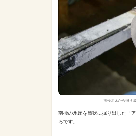
南極氷床から掘り出
南極の氷床を筒状に掘り出した「ア
ろです。