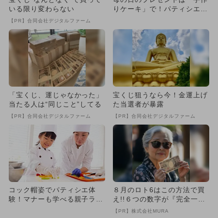
いる限り変わらない
りケーキ」で！パティシエ気
分が味わえる体験教室が神戸
【PR】合同会社デジタルファーム
で
「宝くじ、運じゃなかった」
宝くじ狙うなら今！金運上げ
当たる人は“同じこと”してる
た当選者が暴露
【PR】合同会社デジタルファーム
【PR】合同会社デジタルファーム
コック帽姿でパティシエ体
８月のロト6はこの方法で買
験！マナーも学べる親子ラン
え!!６つの数字が『完全一
チが舞浜ビューホテルで開催
致』する方法
【PR】株式会社MURA