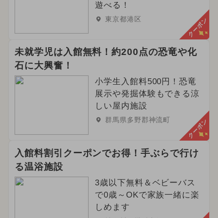
遊べる！
東京都港区
クーポン
未就学児は入館無料！約200点の恐竜や化
石に大興奮！
小学生入館料500円！恐竜
展示や発掘体験もできる涼
しい屋内施設
群馬県多野郡神流町
クーポン
入館料割引クーポンでお得！手ぶらで行け
る温浴施設
3歳以下無料＆ベビーバス
で0歳～OKで家族一緒に楽
しめます