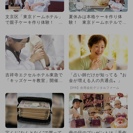
文京区「東京ドームホテル」
夏休みは本格ケーキ作り体
で親子ケーキ作り体験！ プ
験！ 東京ドームホテルでパ
ロのパティシエから直接学べ
ティシエなりきり教室
る
吉祥寺エクセルホテル東急で
「占い師だけが知ってる〝お
「キッズケーキ教室」開催！
金が増える人の共通点〟」
パティシエ気分を味わえる
【PR】合同会社デジタルファーム
宝くじ“なんとなく”で買って
母の日のプレゼントは「手作