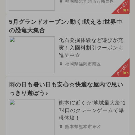
福岡県北九州市八幡西区
クーポン
5月グランドオープン♪動く!吠える!世界中
の恐竜大集合
化石発掘体験など遊びが充
実！入園料割引クーポンも
進呈中☆
福岡県福岡市南区
クーポン
雨の日も暑い日も安心☆快適な屋内で思い
っきり遊ぼう♪
熊本IC近く☆“地域最大級”1
74口のクレーンゲームで爆
穫体験！
熊本県熊本市東区