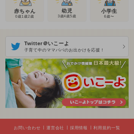
幼児
赤ちゃん
小学生
3歳4歳5歳
0歳1歳2歳
6歳〜
Twitter＠いこーよ
子育て中のママパパのお出かけを応援！
お問い合わせ
運営会社
採用情報
利用規約一覧