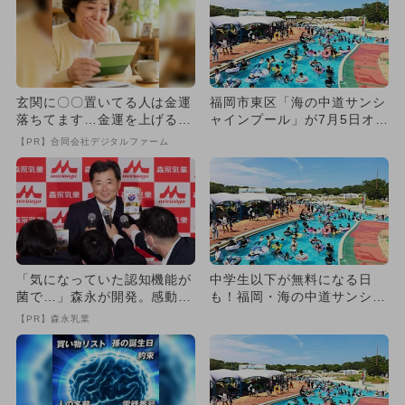
玄関に〇〇置いてる人は金運
福岡市東区「海の中道サンシ
落ちてます…金運を上げる方
ャインプール」が7月5日オー
法とは
プン！ 中学生以下無料デ
【PR】合同会社デジタルファーム
ー...
「気になっていた認知機能が
中学生以下が無料になる日
菌で…」森永が開発。感動の
も！福岡・海の中道サンシャ
70代続出
インプールが2026年夏もオ
【PR】森永乳業
ー...