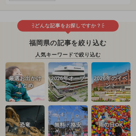
どんな記事をお探しですか？
福岡県の記事を絞り込む
人気キーワードで絞り込む
厳選お出かけ
2026年オープ
2026年のイベ
まとめ
ン
ント
恐竜
無料・格安
雨の日OK