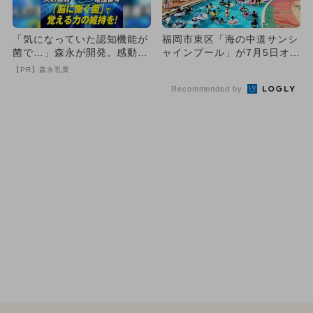
「気になっていた認知機能が
福岡市東区「海の中道サンシ
菌で…」森永が開発。感動の
ャインプール」が7月5日オー
70代続出
プン！ 中学生以下無料デ
【PR】森永乳業
ー...
Recommended by