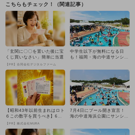
こちらもチェック！（関連記事）
「玄関に〇〇を置いた後に宝
中学生以下が無料になる日
くじ買いなさい」簡単に当選
も！福岡・海の中道サンシャ
インプールが2026年夏もオ
【PR】合同会社デジタルファーム
ー...
【昭和43年以前生まれはロト
7月4日にプール開き宣言！
６この数字を買うべき】6つ
海の中道海浜公園にサンシャ
の数字が「完全一致」する
インプールがオープン
【PR】株式会社MURA
方...