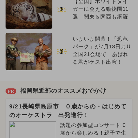
【全国】ホワイトタイ
ガーに会える動物園11
2
選 関東＆関西も網羅
いよいよ開幕！「恐竜
パーク」が7月18日より
3
全国21会場で あばれ
る君がゲスト出演！
福岡県近郊のオススメおでかけ
PR
9/21長崎県島原市 ０歳からの・はじめて
のオーケストラ 出発進行！
話題の参加型コンサート 0
歳から楽しめる！親子で生