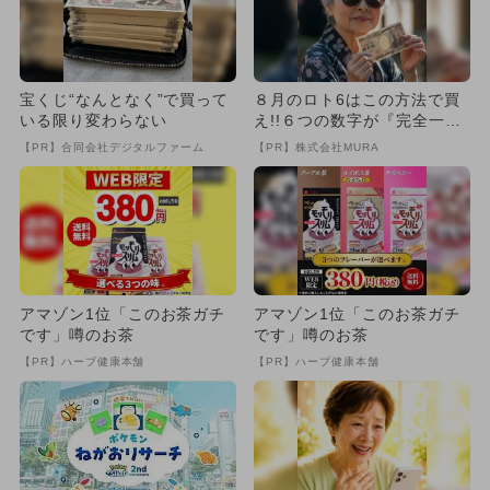
宝くじ“なんとなく”で買って
８月のロト6はこの方法で買
いる限り変わらない
え!!６つの数字が『完全一
致』する方法
【PR】合同会社デジタルファーム
【PR】株式会社MURA
アマゾン1位「このお茶ガチ
アマゾン1位「このお茶ガチ
です」噂のお茶
です」噂のお茶
【PR】ハーブ健康本舗
【PR】ハーブ健康本舗