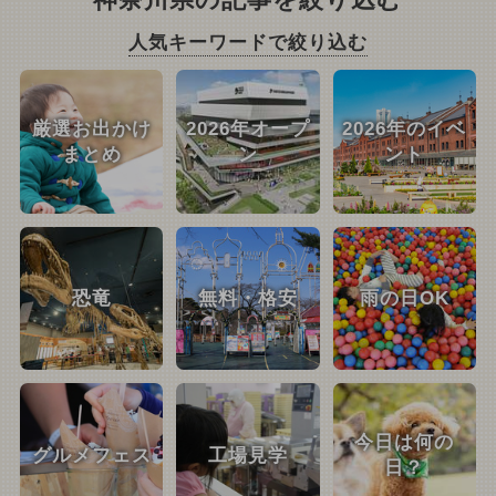
神奈川県の記事を絞り込む
人気キーワードで絞り込む
厳選お出かけ
2026年オープ
2026年のイベ
まとめ
ン
ント
恐竜
無料・格安
雨の日OK
今日は何の
グルメフェス
工場見学
日？