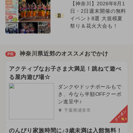
【神奈川】2026年8月1
日・2日週末開催の無料
3
イベント8選 大規模夏
祭り＆花火大会も！
神奈川県近郊のオススメおでかけ
PR
アクティブなお子さま大満足！跳ねて遊べ
る屋内遊び場☆
ダンクやドッチボールもで
き、今なら半額OFFクーポ
ン進呈中♪
千葉県浦安市
クーポン
のんびり家族時間に♪3歳未満は入館無料！