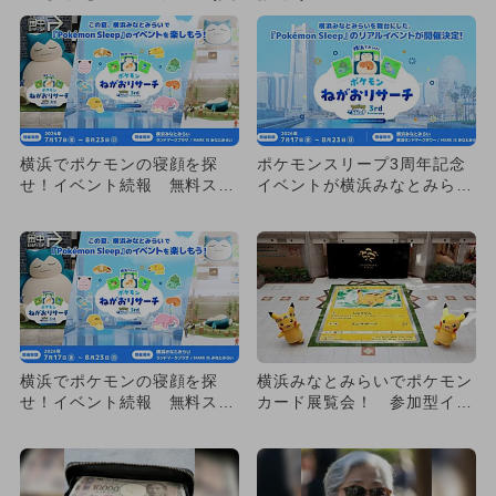
横浜でポケモンの寝顔を探
ポケモンスリープ3周年記念
せ！イベント続報 無料スタ
イベントが横浜みなとみらい
ンプラリーや巨大カビゴンも
で、入場無料＆巨大カビゴン
登場
も
横浜でポケモンの寝顔を探
横浜みなとみらいでポケモン
せ！イベント続報 無料スタ
カード展覧会！ 参加型イベ
ンプラリーや巨大カビゴンも
ントも
登場