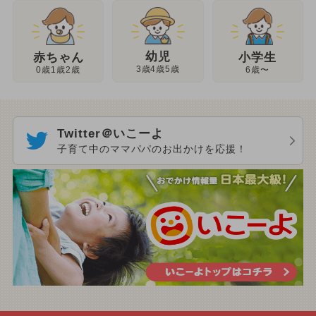
幼児
赤ちゃん
小学生
3歳4歳5歳
0歳1歳2歳
6歳〜
Twitter＠いこーよ
子育て中のママパパのお出かけを応援！