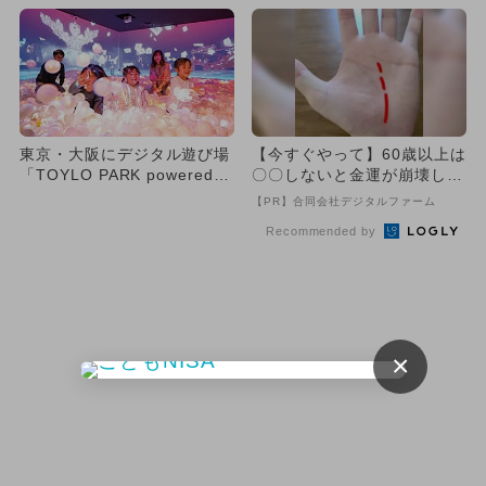
P...
東京・大阪にデジタル遊び場
【今すぐやって】60歳以上は
「TOYLO PARK powered b
〇〇しないと金運が崩壊しま
y リトルプ...
す
【PR】合同会社デジタルファーム
Recommended by
×