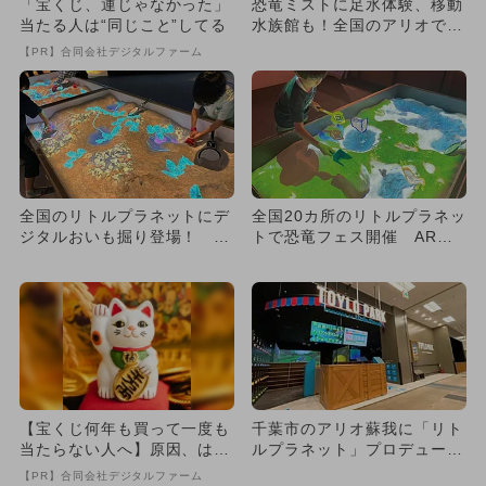
「宝くじ、運じゃなかった」
恐竜ミストに足氷体験、移動
当たる人は“同じこと”してる
水族館も！全国のアリオで夏
のイベントが6月19日スタ
【PR】合同会社デジタルファーム
ー...
全国のリトルプラネットにデ
全国20カ所のリトルプラネッ
ジタルおいも掘り登場！ ハ
トで恐竜フェス開催 AR技
ロウィンイベントも楽しめる
術で化石発掘や恐竜レース
♪
体...
【宝くじ何年も買って一度も
千葉市のアリオ蘇我に「リト
当たらない人へ】原因、はっ
ルプラネット」プロデュース
きりしてます
の屋内デジタルパークが新O
【PR】合同会社デジタルファーム