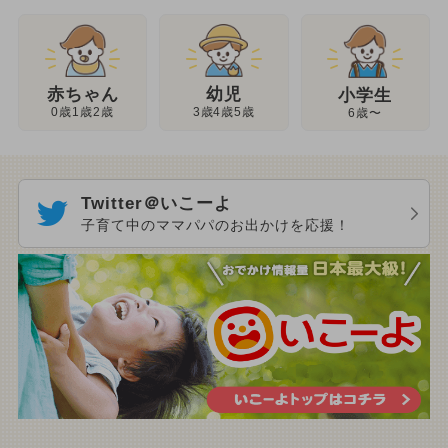
幼児
赤ちゃん
小学生
3歳4歳5歳
0歳1歳2歳
6歳〜
Twitter＠いこーよ
子育て中のママパパのお出かけを応援！