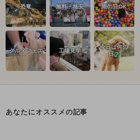
恐竜
無料・格安
雨の日OK
今日は何の
グルメフェス
工場見学
日？
あなたにオススメの記事