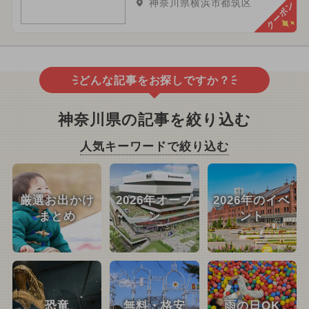
神奈川県横浜市都筑区
クーポン
どんな記事をお探しですか？
神奈川県の記事を絞り込む
人気キーワードで絞り込む
厳選お出かけ
2026年オープ
2026年のイベ
まとめ
ン
ント
恐竜
無料・格安
雨の日OK