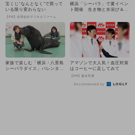
宝くじ“なんとなく”で買って
横浜「シーパラ」で夏イベン
いる限り変わらない
ト開催 生き物と水浴び＆ふ
れあいも
【PR】合同会社デジタルファーム
家族で楽しむ「横浜・八景島
アマゾンで大人気！血圧対策
シーパラダイス」バレンタイ
はコーヒーに足してみて
ン＆ホワイトデーイベント！
【PR】森永乳業
Recommended by