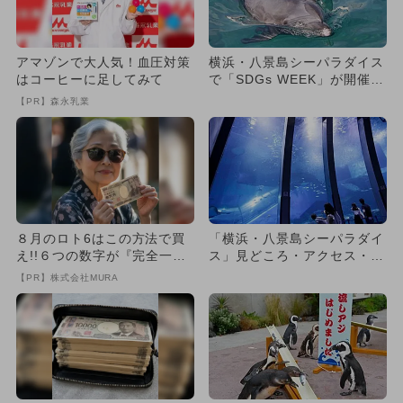
アマゾンで大人気！血圧対策
横浜・八景島シーパラダイス
はコーヒーに足してみて
で「SDGs WEEK」が開催！
イルカの赤ちゃんに会...
【PR】森永乳業
８月のロト6はこの方法で買
「横浜・八景島シーパラダイ
え!!６つの数字が『完全一
ス」見どころ・アクセス・遊
致』する方法
び方紹介
【PR】株式会社MURA