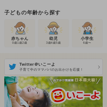
子どもの年齢から探す
幼児
赤ちゃん
小学生
3歳4歳5歳
0歳1歳2歳
6歳〜
Twitter＠いこーよ
子育て中のママパパのお出かけを応援！