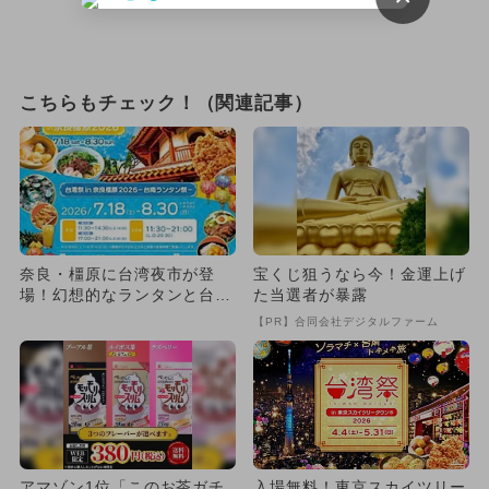
こちらもチェック！（関連記事）
奈良・橿原に台湾夜市が登
宝くじ狙うなら今！金運上げ
場！幻想的なランタンと台南
た当選者が暴露
グルメで夏のおでかけを楽し
【PR】合同会社デジタルファーム
もう
アマゾン1位「このお茶ガチ
入場無料！東京スカイツリー