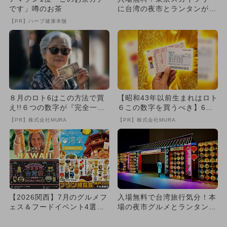
です」噂のお茶
に台湾の夜市とランタンが登
場 春の2カ月間限定開催！
【PR】ハーブ健康本舗
８月のロト6はこの方法で買
【昭和43年以前生まれはロト
え!!６つの数字が『完全一
６この数字を買うべき】6つ
致』する方法
の数字が「完全一致」する
【PR】株式会社MURA
【PR】株式会社MURA
方...
【2026関西】7月のグルメフ
入場無料で台湾旅行気分！本
ェス＆フードイベント4選！
場の夜市グルメとランタンを
台湾夜市からプリン博覧会...
満喫 福岡市役所前で開催