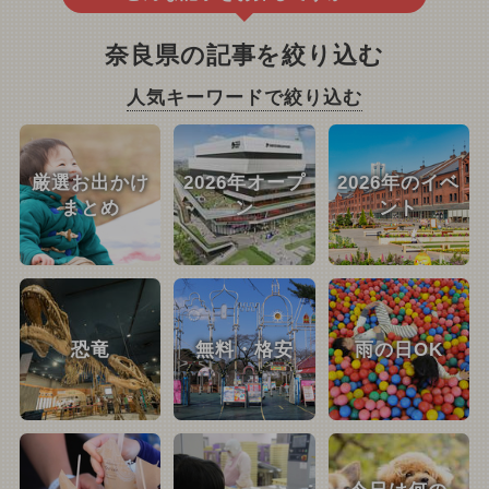
奈良県の記事を絞り込む
人気キーワードで絞り込む
厳選お出かけ
2026年オープ
2026年のイベ
まとめ
ン
ント
恐竜
無料・格安
雨の日OK