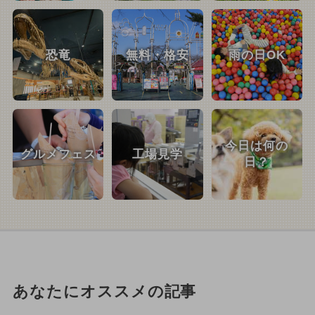
恐竜
無料・格安
雨の日OK
今日は何の
グルメフェス
工場見学
日？
あなたにオススメの記事