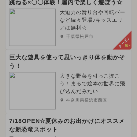
跳ねる×〇〇体験！屋内で楽しく遊ぼう☆
大迫力の滑り台や回転バー
など続々登場♪キッズエリ
アは無料☆
千葉県松戸市
クーポン
巨大な遊具を使って思いっきり体を動かそ
う！
大きな野菜を引っこ抜こ
う！まるで絵本の世界に飛
び込んだみたい
神奈川県横浜市西区
7/18OPEN☆夏休みのお出かけにオススメ
な新恐竜スポット