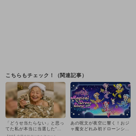
こちらもチェック！（関連記事）
「どうせ当たらない」と思っ
あの呪文が夜空に響く！おジ
てた私が本当に当選した“買
ャ魔女どれみ初ドローンショ
い方”がこれ
ーが船橋で開催 子供無料