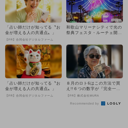
「占い師だけが知ってる〝お
和歌山マリーナシティで光の
金が増える人の共通点〟」
祭典フェスタ・ルーチェ開
催 500機のドローンショー
【PR】合同会社デジタルファーム
も
「占い師だけが知ってる〝お
８月のロト6はこの方法で買
金が増える人の共通点〟」
え!!６つの数字が『完全一
致』する方法
【PR】合同会社デジタルファーム
【PR】株式会社MURA
Recommended by