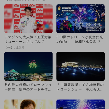
【PR】合同会社デジタルファーム
アマゾンで大人気！血圧対策
500機のドローンが夜空に光
はコーヒーに足してみて
の物語！ 昭和記念公園で
「星空と光の夏祭り202
【PR】森永乳業
6」...
県内最大規模のドローンショ
「川崎競馬場」で入場無料の
ー開催！空中のアートを体験
ドローンショー 手ぶらBBQ
しよう！
の再開も