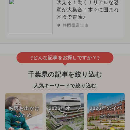
吠える！動く！リアルな恐
竜が大集合！木々に囲まれ
木陰で冒険♪
静岡県富士市
どんな記事をお探しですか？
千葉県の記事を絞り込む
人気キーワードで絞り込む
厳選お出かけ
2026年オープ
2026年のイベ
まとめ
ン
ント