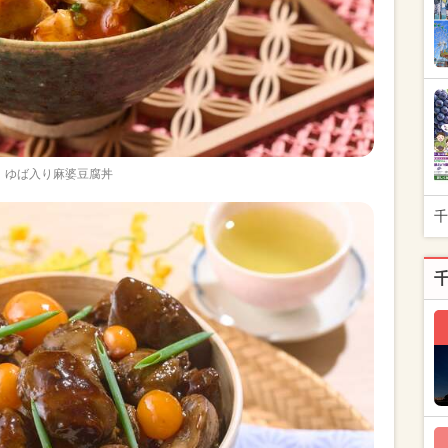
ゆば入り麻婆豆腐丼
千