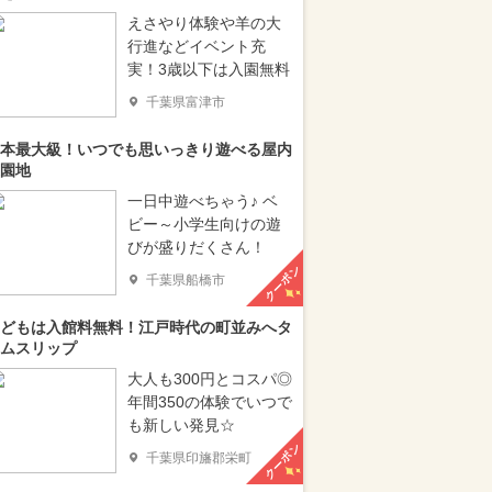
えさやり体験や羊の大
行進などイベント充
実！3歳以下は入園無料
千葉県富津市
本最大級！いつでも思いっきり遊べる屋内
園地
一日中遊べちゃう♪ ベ
ビー～小学生向けの遊
びが盛りだくさん！
クーポン
千葉県船橋市
どもは入館料無料！江戸時代の町並みへタ
ムスリップ
大人も300円とコスパ◎
年間350の体験でいつで
も新しい発見☆
クーポン
千葉県印旛郡栄町