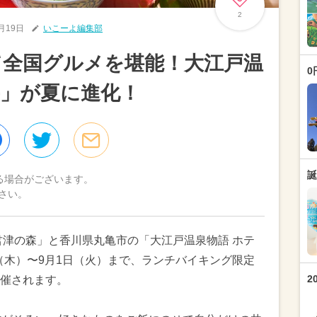
2
6月19日
いこーよ編集部
て全国グルメを堪能！大江戸温
0
」が夏に進化！
誕
る場合がございます。
さい。
君津の森」と香川県丸亀市の「大江戸温泉物語 ホテ
日（木）〜9月1日（火）まで、ランチバイキング限定
2
催されます。