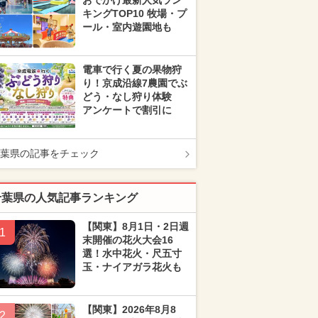
おでかけ最新人気ラン
キングTOP10 牧場・プ
ール・室内遊園地も
電車で行く夏の果物狩
り！京成沿線7農園でぶ
どう・なし狩り体験
アンケートで割引に
葉県の記事をチェック
千葉県の人気記事ランキング
【関東】8月1日・2日週
1
末開催の花火大会16
選！水中花火・尺五寸
玉・ナイアガラ花火も
【関東】2026年8月8
2