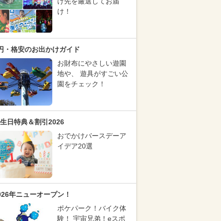
け先を厳選してお届
け！
円・格安のお出かけガイド
お財布にやさしい遊園
地や、 遊具がすごい公
園をチェック！
生日特典＆割引2026
おでかけバースデーア
イデア20選
026年ニューオープン！
ポケパーク！バイク体
験！ 宇宙兄弟！eスポ