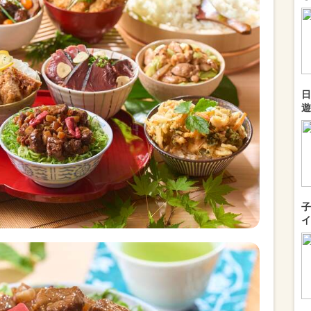
日
遊
子
イ