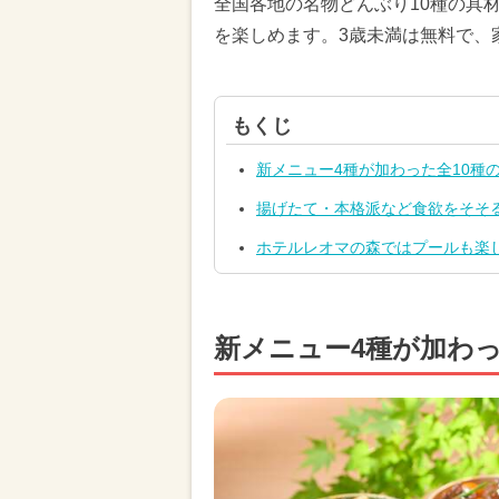
全国各地の名物どんぶり10種の具
を楽しめます。3歳未満は無料で、
もくじ
新メニュー4種が加わった全10種
揚げたて・本格派など食欲をそそ
ホテルレオマの森ではプールも楽
新メニュー4種が加わっ