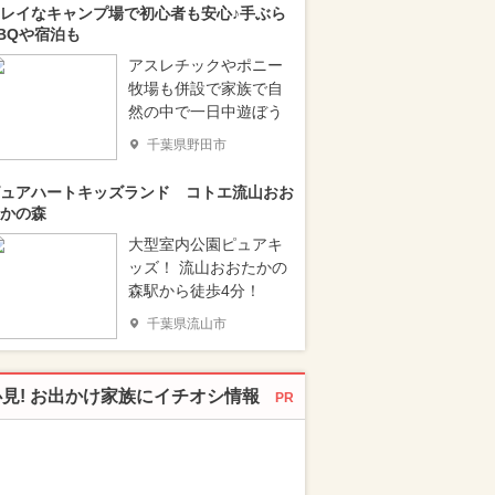
レイなキャンプ場で初心者も安心♪手ぶら
BQや宿泊も
アスレチックやポニー
牧場も併設で家族で自
然の中で一日中遊ぼう
千葉県野田市
ュアハートキッズランド コトエ流山おお
かの森
大型室内公園ピュアキ
ッズ！ 流山おおたかの
森駅から徒歩4分！
千葉県流山市
必見! お出かけ家族にイチオシ情報
PR