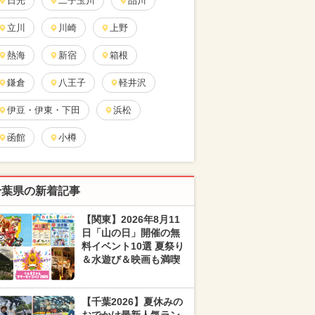
日光
二子玉川
品川
立川
川崎
上野
熱海
新宿
箱根
鎌倉
八王子
軽井沢
伊豆・伊東・下田
浜松
函館
小樽
千葉県の新着記事
【関東】2026年8月11
日「山の日」開催の無
料イベント10選 夏祭り
＆水遊び＆映画も満喫
【千葉2026】夏休みの