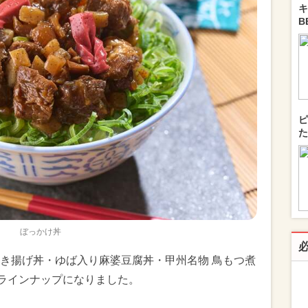
キ
B
ピ
た
ぼっかけ丼
き揚げ丼・ゆば入り麻婆豆腐丼・甲州名物 鳥もつ煮
のラインナップになりました。