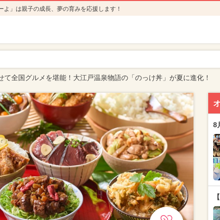
ーよ」は親子の成長、夢の育みを応援します！
せて全国グルメを堪能！大江戸温泉物語の「のっけ丼」が夏に進化！
8
【