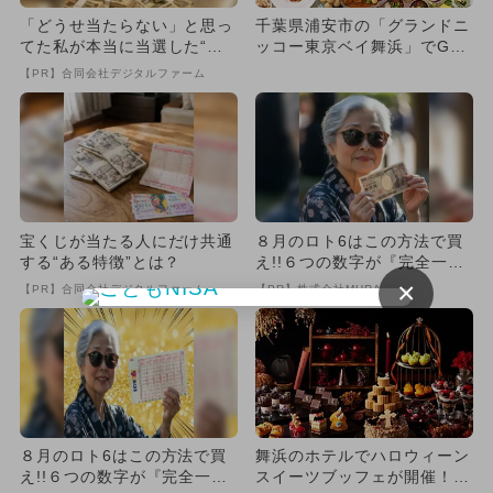
「どうせ当たらない」と思っ
千葉県浦安市の「グランドニ
てた私が本当に当選した“買
ッコー東京ベイ舞浜」でGW
い方”がこれ
ランチブッフェ 6日間限定
【PR】合同会社デジタルファーム
開...
宝くじが当たる人にだけ共通
８月のロト6はこの方法で買
する“ある特徴”とは？
え!!６つの数字が『完全一
致』する方法
×
【PR】合同会社デジタルファーム
【PR】株式会社MURA
８月のロト6はこの方法で買
舞浜のホテルでハロウィーン
え!!６つの数字が『完全一
スイーツブッフェが開催！