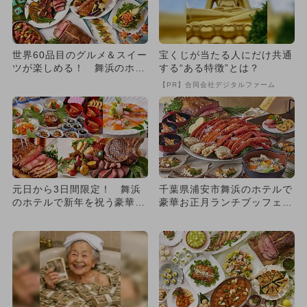
世界60品目のグルメ＆スイー
宝くじが当たる人にだけ共通
ツが楽しめる！ 舞浜のホテ
する“ある特徴”とは？
ルで3連休限定ランチブッ
【PR】合同会社デジタルファーム
フ...
元日から3日間限定！ 舞浜
千葉県浦安市舞浜のホテルで
のホテルで新年を祝う豪華ラ
豪華お正月ランチブッフェ開
ンチブッフェ開催
催 本ズワイガニの食べ放題
も