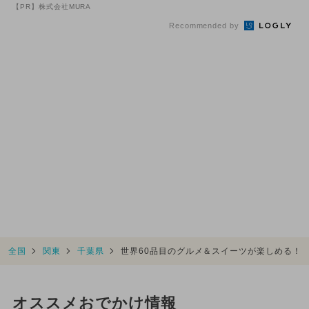
致』する方法
秋の食材を使った本格ランチ
【PR】株式会社MURA
も
Recommended by
全国
関東
千葉県
世界60品目のグルメ＆スイーツが楽しめる！
オススメおでかけ情報