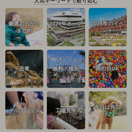
人気キーワードで絞り込む
厳選お出かけ
2026年オープ
2026年のイベ
まとめ
ン
ント
恐竜
無料・格安
雨の日OK
今日は何の
グルメフェス
工場見学
日？