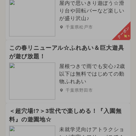
屋内で思いきり遊ぼう☆滑
り台や回転バーなど楽しい
が盛り沢山♪
千葉県松戸市
クーポン
この春リニューアル☆ふれあい＆巨大遊具
が遊び放題！
屋根つきで雨でも安心♪2歳
以下は無料ではじめての動
物ふれあい
千葉県野田市
＜超穴場!?＞3世代で楽しめる！『入園無
料』の遊園地☆
未就学児向けアトラクショ