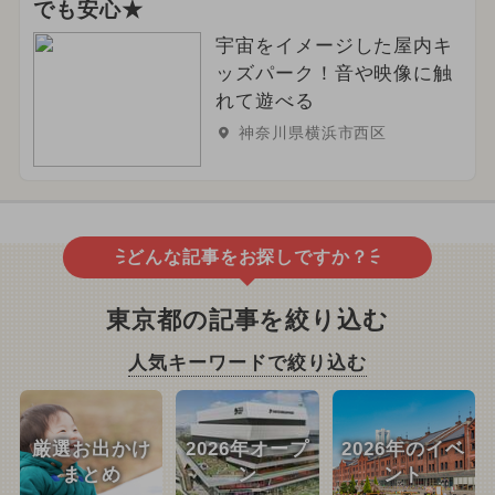
でも安心★
宇宙をイメージした屋内キ
ッズパーク！音や映像に触
れて遊べる
神奈川県横浜市西区
どんな記事をお探しですか？
東京都の記事を絞り込む
人気キーワードで絞り込む
厳選お出かけ
2026年オープ
2026年のイベ
まとめ
ン
ント