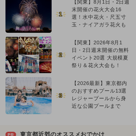
【関東】8月1日・2日週
末開催の花火大会16
1
選！水中花火・尺五寸
玉・ナイアガラ花火も
【関東】2026年8月1
日・2日週末開催の無料
2
イベント20選 大規模夏
祭り＆花火大会も！
【2026最新】東京都内
のおすすめプール13選
3
レジャープールから身
近な公園プールまで
東京都近郊のオススメおでかけ
PR