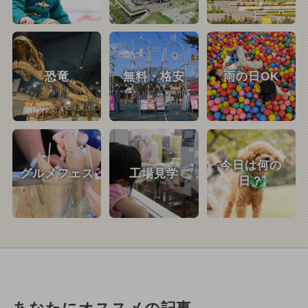
恐竜
無料・格安
雨の日OK
今日は何の
グルメフェス
工場見学
日？