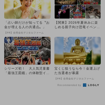
「占い師だけが知ってる〝お
【関東】2026年夏休みに楽
金が増える人の共通点〟」
しめる親子向け恐竜イベント
9選 大迫力展示＆発掘体
【PR】合同会社デジタルファーム
験...
シリーズ初！ 大人気児童書
宝くじ狙うなら今！金運上げ
「最強王図鑑」の体験型イベ
た当選者が暴露
ントが夏休みに大阪で開催！
【PR】合同会社デジタルファーム
Recommended by