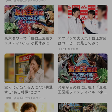
【PR】合同会社デジタルファーム
も
東京タワーで「最強王図鑑フ
アマゾンで大人気！血圧対策
ェスティバル」が夏休みに開
はコーヒーに足してみて
催！ 恐竜ショーや化石展示
【PR】森永乳業
も
宝くじが当たる人にだけ共通
恐竜が目の前に出現！「最強
する“ある特徴”とは？
王図鑑フェスティバル in東京
タワー2026」が夏休み...
【PR】合同会社デジタルファーム