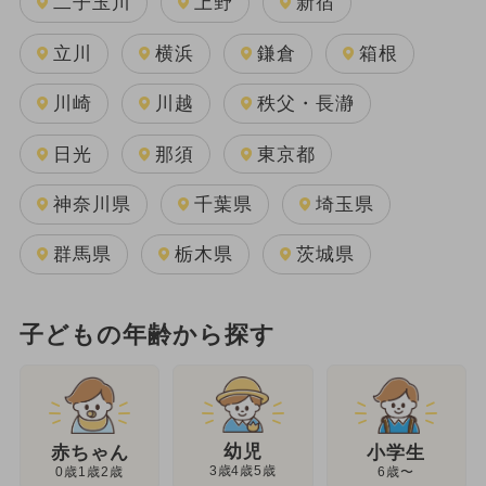
二子玉川
上野
新宿
立川
横浜
鎌倉
箱根
川崎
川越
秩父・長瀞
日光
那須
東京都
神奈川県
千葉県
埼玉県
群馬県
栃木県
茨城県
子どもの年齢から探す
幼児
赤ちゃん
小学生
3歳4歳5歳
0歳1歳2歳
6歳〜