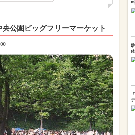
料
中央公園ビッグフリーマーケット
:00
駐
体
「
デ