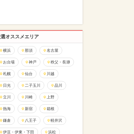
厳選オススメエリア
横浜
那須
名古屋
お台場
神戸
秩父・長瀞
札幌
仙台
川越
日光
二子玉川
品川
立川
川崎
上野
熱海
新宿
箱根
鎌倉
八王子
軽井沢
伊豆・伊東・下田
浜松