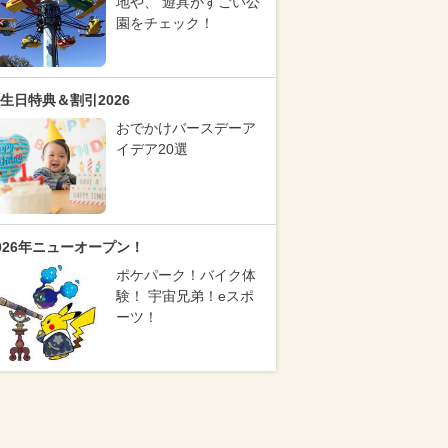
地や、 遊具がすごい公
園をチェック！
生日特典＆割引2026
おでかけバースデーア
イデア20選
026年ニューオープン！
ポケパーク！バイク体
験！ 宇宙兄弟！eスポ
ーツ！