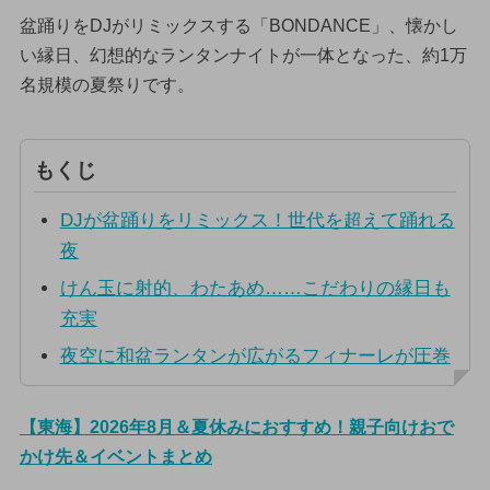
盆踊りをDJがリミックスする「BONDANCE」、懐かし
い縁日、幻想的なランタンナイトが一体となった、約1万
名規模の夏祭りです。
もくじ
DJが盆踊りをリミックス！世代を超えて踊れる
夜
けん玉に射的、わたあめ……こだわりの縁日も
充実
夜空に和盆ランタンが広がるフィナーレが圧巻
【東海】2026年8月＆夏休みにおすすめ！親子向けおで
かけ先＆イベントまとめ