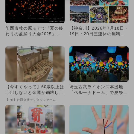
印西市牧の原モアで「夏の終
【神奈川】2026年7月18日・
わりの盆踊り大会2025」が
19日・20日三連休の無料イ
開催 スカイランタン＆抽
ベント8選 大規模フ...
選...
【今すぐやって】60歳以上は
埼玉西武ライオンズ本拠地
〇〇しないと金運が崩壊しま
「ベルーナドーム」で夏祭り
す
ランタン＆よさこい＆盆踊り
【PR】合同会社デジタルファーム
も