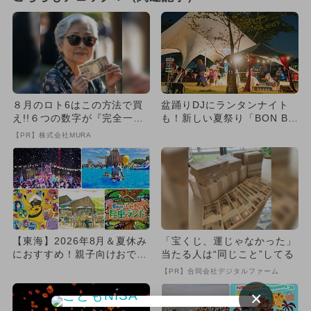
８月のロト6はこの方法で買
盆踊りDJにランタンナイト
え!!６つの数字が『完全一
も！新しい夏祭り「BON BO
致』する方法
N BON」が焼津に登場
【PR】株式会社MURA
【東海】2026年8月＆夏休み
「宝くじ、運じゃなかった」
におすすめ！親子向けおでか
当たる人は“同じこと”してる
け先＆イベントまとめ
【PR】合同会社デジタルファーム
×