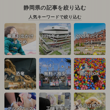
静岡県の記事を絞り込む
人気キーワードで絞り込む
厳選お出かけ
2026年オープ
2026年のイベ
まとめ
ン
ント
恐竜
無料・格安
雨の日OK
今日は何の
グルメフェス
工場見学