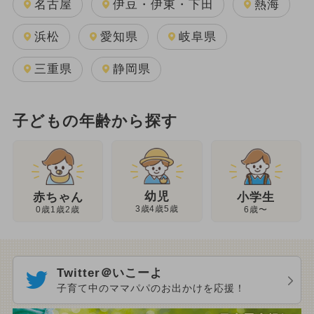
名古屋
伊豆・伊東・下田
熱海
浜松
愛知県
岐阜県
三重県
静岡県
子どもの年齢から探す
幼児
赤ちゃん
小学生
3歳4歳5歳
0歳1歳2歳
6歳〜
Twitter＠いこーよ
子育て中のママパパのお出かけを応援！