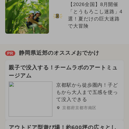
【2026全国】8月開催
「とうもろこし迷路」4
3
選！夏だけの巨大迷路
で大冒険
静岡県近郊のオススメおでかけ
PR
親子で没入する！チームラボのアートミュ
ージアム
京都駅から徒歩圏内！子ど
もから大人まで五感を使っ
て没入できる
京都府京都市南区
アウトドア型遊び場！約600坪の広々とし