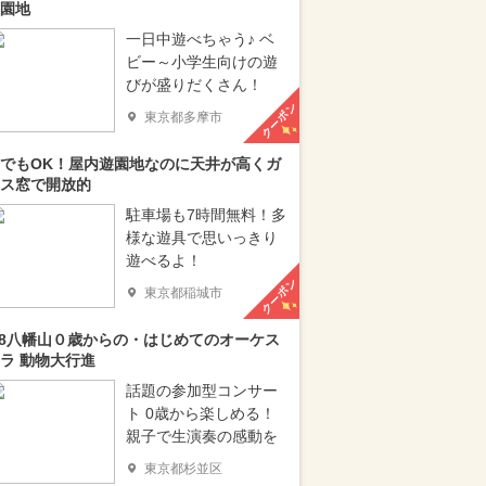
園地
一日中遊べちゃう♪ ベ
ビー～小学生向けの遊
びが盛りだくさん！
クーポン
東京都多摩市
でもOK！屋内遊園地なのに天井が高くガ
ス窓で開放的
駐車場も7時間無料！多
様な遊具で思いっきり
遊べるよ！
クーポン
東京都稲城市
/8八幡山０歳からの・はじめてのオーケス
ラ 動物大行進
話題の参加型コンサー
ト 0歳から楽しめる！
親子で生演奏の感動を
東京都杉並区