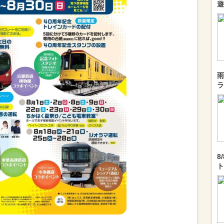
遊
雨
ラ
8
ト