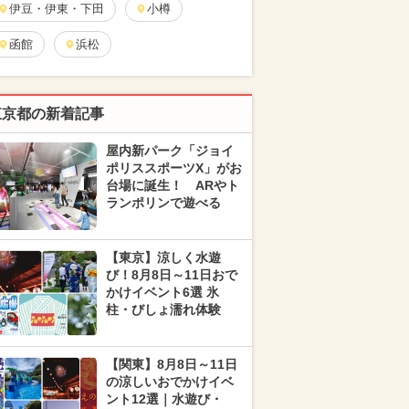
伊豆・伊東・下田
小樽
函館
浜松
東京都の新着記事
屋内新パーク「ジョイ
ポリススポーツX」がお
台場に誕生！ ARやト
ランポリンで遊べる
【東京】涼しく水遊
び！8月8日～11日おで
かけイベント6選 氷
柱・びしょ濡れ体験
【関東】8月8日～11日
の涼しいおでかけイベ
ント12選｜水遊び・