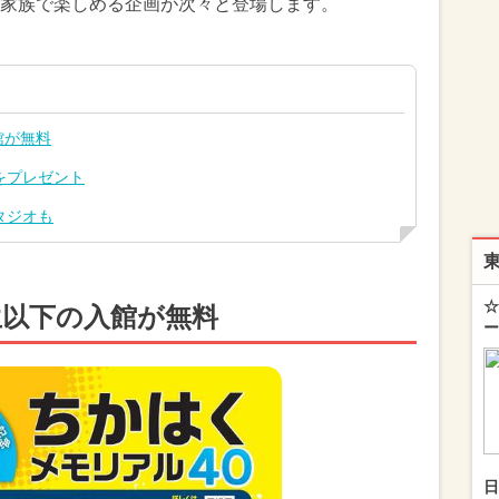
家族で楽しめる企画が次々と登場します。
館が無料
をプレゼント
タジオも
☆
学生以下の入館が無料
ー
日