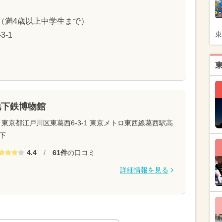
円（満4歳以上中学生まで）
東
-1
地下鉄博物館
東京都江戸川区東葛西6-3-1 東京メトロ東西線葛西駅高
下
4.4
/
61件
の口コミ
詳細情報を見る