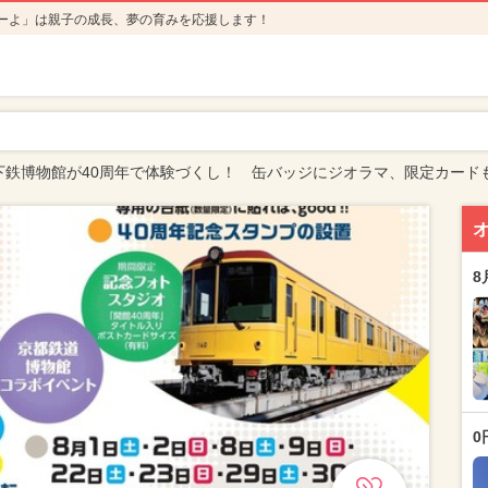
ーよ」は親子の成長、夢の育みを応援します！
地下鉄博物館が40周年で体験づくし！ 缶バッジにジオラマ、限定カード
8
0