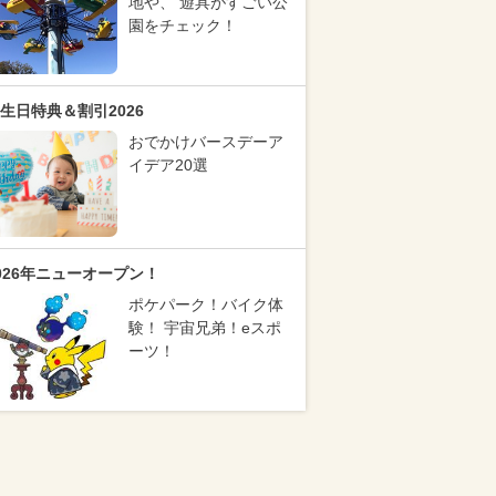
地や、 遊具がすごい公
園をチェック！
生日特典＆割引2026
おでかけバースデーア
イデア20選
026年ニューオープン！
ポケパーク！バイク体
験！ 宇宙兄弟！eスポ
ーツ！