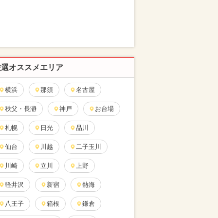
厳選オススメエリア
横浜
那須
名古屋
秩父・長瀞
神戸
お台場
札幌
日光
品川
仙台
川越
二子玉川
川崎
立川
上野
軽井沢
新宿
熱海
八王子
箱根
鎌倉