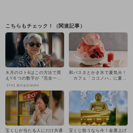
こちらもチェック！（関連記事）
８月のロト6はこの方法で買
和パスタとかき氷で夏気分！
え!!６つの数字が『完全一
カフェ「ココノハ」に夏限
致』する方法
定メニューが今年も登場
【PR】株式会社MURA
宝くじが当たる人にだけ共通
宝くじ狙うなら今！金運上げ