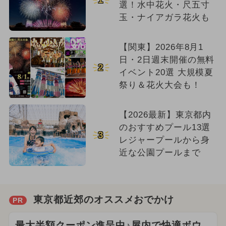
選！水中花火・尺五寸
玉・ナイアガラ花火も
【関東】2026年8月1
日・2日週末開催の無料
2
イベント20選 大規模夏
祭り＆花火大会も！
【2026最新】東京都内
のおすすめプール13選
3
レジャープールから身
近な公園プールまで
東京都近郊のオススメおでかけ
PR
最大半額クーポン進呈中♪屋内で快適ボウ