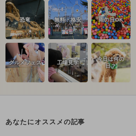
恐竜
無料・格安
雨の日OK
今日は何の
グルメフェス
工場見学
日？
あなたにオススメの記事