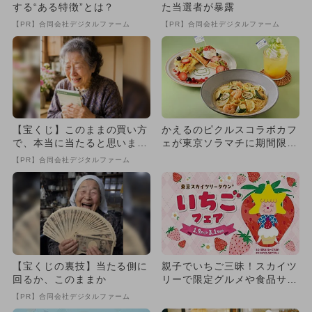
する“ある特徴”とは？
た当選者が暴露
【PR】合同会社デジタルファーム
【PR】合同会社デジタルファーム
【宝くじ】このままの買い方
かえるのピクルスコラボカフ
で、本当に当たると思います
ェが東京ソラマチに期間限定
か
OPEN！ グッズ＆プレゼ
【PR】合同会社デジタルファーム
ン...
【宝くじの裏技】当たる側に
親子でいちご三昧！スカイツ
回るか、このままか
リーで限定グルメや食品サン
プル体験など過去最多90店
【PR】合同会社デジタルファーム
集...