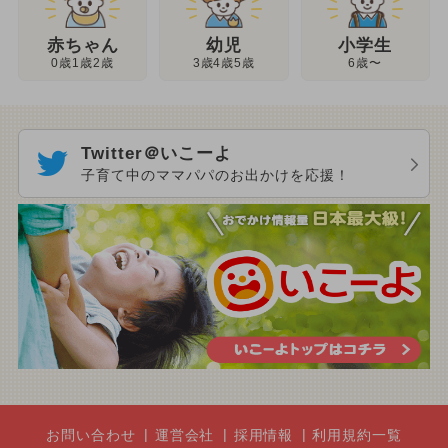
幼児
赤ちゃん
小学生
3歳4歳5歳
0歳1歳2歳
6歳〜
Twitter＠いこーよ
子育て中のママパパのお出かけを応援！
お問い合わせ
運営会社
採用情報
利用規約一覧