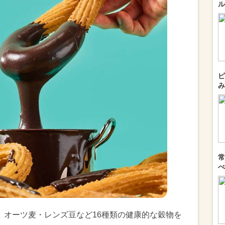
ル
ピ
み
常
べ
スは、オーツ麦・レンズ豆など16種類の健康的な穀物を