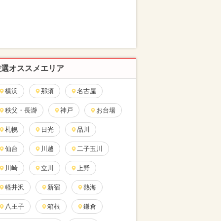
厳選オススメエリア
横浜
那須
名古屋
秩父・長瀞
神戸
お台場
札幌
日光
品川
仙台
川越
二子玉川
川崎
立川
上野
軽井沢
新宿
熱海
八王子
箱根
鎌倉