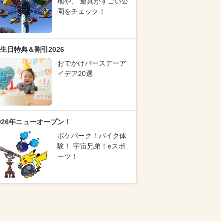
地や、 遊具がすごい公
園をチェック！
生日特典＆割引2026
おでかけバースデーア
イデア20選
026年ニューオープン！
ポケパーク！バイク体
験！ 宇宙兄弟！eスポ
ーツ！