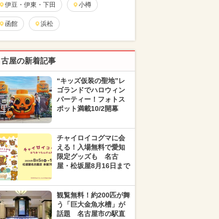
伊豆・伊東・下田
小樽
函館
浜松
名古屋の新着記事
“キッズ仮装の聖地”レ
ゴランドでハロウィン
パーティー！フォトス
ポット満載10/2開幕
チャイロイコグマに会
える！入場無料で愛知
限定グッズも 名古
屋・松坂屋8月16日まで
観覧無料！約200匹が舞
う「巨大金魚水槽」が
話題 名古屋市の駅直