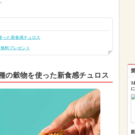
。
使った新食感チュロス
ス無料プレゼント
6種の穀物を使った新食感チュロス
3
に
親