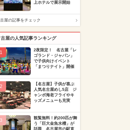
上ホテルで展示開始
古屋の記事をチェック
名古屋の人気記事ランキング
2夜限定！ 名古屋「レ
1
ゴランド・ジャパン」
で子供向けイベント
「まつりナイト」開催
【名古屋】子供が喜ぶ
2
人気名古屋めし5店 ジ
ャンボ海老フライやキ
ッズメニューも充実
観覧無料！約200匹が舞
3
う「巨大金魚水槽」が
話題 名古屋市の駅直