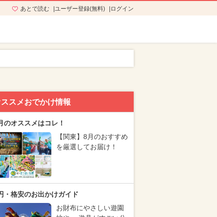
あとで読む
ユーザー登録(無料)
ログイン
オススメおでかけ情報
月のオススメはコレ！
【関東】8月のおすすめ
を厳選してお届け！
円・格安のお出かけガイド
お財布にやさしい遊園