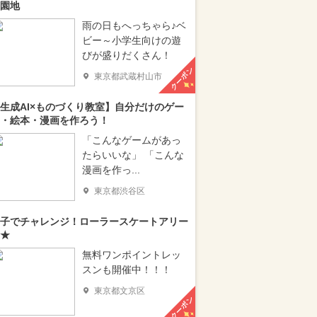
園地
雨の日もへっちゃら♪ベ
ビー～小学生向けの遊
びが盛りだくさん！
クーポン
東京都武蔵村山市
生成AI×ものづくり教室】自分だけのゲー
・絵本・漫画を作ろう！
「こんなゲームがあっ
たらいいな」 「こんな
漫画を作っ...
東京都渋谷区
子でチャレンジ！ローラースケートアリー
★
無料ワンポイントレッ
スンも開催中！！！
東京都文京区
クーポン