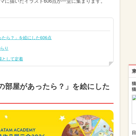
マに描いたイラスト606点が一堂に集まります。
たら？」を絵にした606点
ずらり
場として定着
猫
の部屋があったら？」を絵にした
猫
日