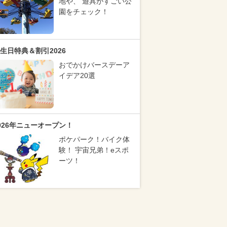
地や、 遊具がすごい公
園をチェック！
生日特典＆割引2026
おでかけバースデーア
イデア20選
026年ニューオープン！
ポケパーク！バイク体
験！ 宇宙兄弟！eスポ
ーツ！