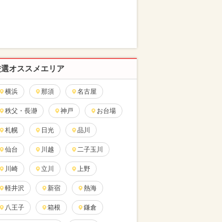
厳選オススメエリア
横浜
那須
名古屋
秩父・長瀞
神戸
お台場
札幌
日光
品川
仙台
川越
二子玉川
川崎
立川
上野
軽井沢
新宿
熱海
八王子
箱根
鎌倉