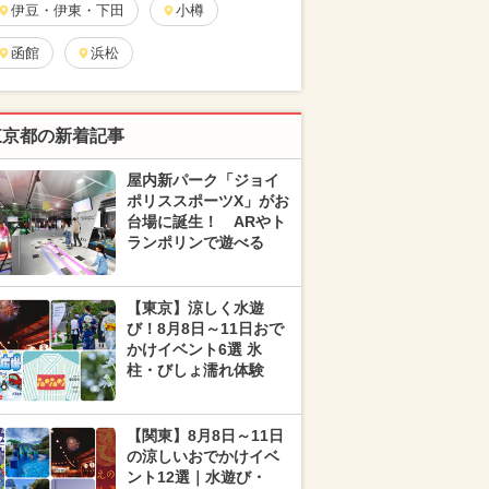
伊豆・伊東・下田
小樽
函館
浜松
東京都の新着記事
屋内新パーク「ジョイ
ポリススポーツX」がお
台場に誕生！ ARやト
ランポリンで遊べる
【東京】涼しく水遊
び！8月8日～11日おで
かけイベント6選 氷
柱・びしょ濡れ体験
【関東】8月8日～11日
の涼しいおでかけイベ
ント12選｜水遊び・