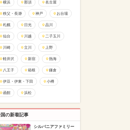
横浜
那須
名古屋
秩父・長瀞
神戸
お台場
札幌
日光
品川
仙台
川越
二子玉川
川崎
立川
上野
軽井沢
新宿
熱海
八王子
箱根
鎌倉
伊豆・伊東・下田
小樽
函館
浜松
全国の新着記事
シルバニアファミリー