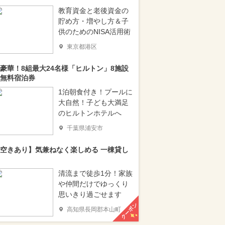
教育資金と老後資金の
貯め方・増やし方＆子
供のためのNISA活用術
東京都港区
豪華！8組最大24名様「ヒルトン」8施設
無料宿泊券
1泊朝食付き！プールに
大自然！子ども大満足
のヒルトンホテルへ
千葉県浦安市
空きあり】気兼ねなく楽しめる 一棟貸し
清流まで徒歩1分！家族
や仲間だけでゆっくり
思いきり過ごせます
クーポン
高知県長岡郡本山町