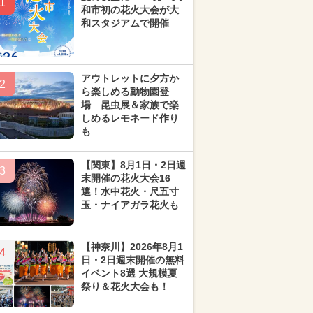
1
和市初の花火大会が大
和スタジアムで開催
アウトレットに夕方か
2
ら楽しめる動物園登
場 昆虫展＆家族で楽
しめるレモネード作り
も
【関東】8月1日・2日週
3
末開催の花火大会16
選！水中花火・尺五寸
玉・ナイアガラ花火も
【神奈川】2026年8月1
4
日・2日週末開催の無料
イベント8選 大規模夏
祭り＆花火大会も！