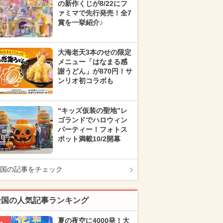
の新作くじが8/22にフ
ァミマで先行発売！全7
賞を一挙紹介♪
大海老天3本のせの限定
メニュー「はなまる感
謝うどん」が870円！サ
ンリオ初コラボも
“キッズ仮装の聖地”レ
ゴランドでハロウィン
パーティー！フォトス
ポット満載10/2開幕
国の記事をチェック
全国の人気記事ランキング
夏の夜空に4000発！大