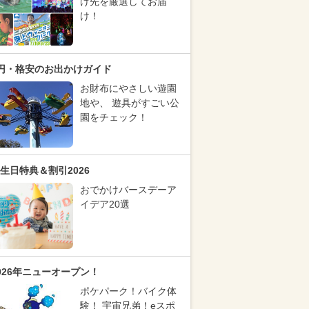
け先を厳選してお届
け！
円・格安のお出かけガイド
お財布にやさしい遊園
地や、 遊具がすごい公
園をチェック！
生日特典＆割引2026
おでかけバースデーア
イデア20選
026年ニューオープン！
ポケパーク！バイク体
験！ 宇宙兄弟！eスポ