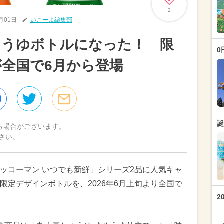
2
6月01日
いこーよ編集部
ょうゆボトルになった！ 限
0
全国で6月から登場
誕
る場合がございます。
さい。
ッコーマン いつでも新鮮」シリーズ2品に人気キャ
限定デザインボトルを、2026年6月上旬より全国で
2