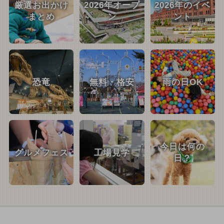
厳選お出かけ
2026年オープ
2026年のイベ
まとめ
ン
ント
恐竜
無料・格安
雨の日OK
今日は何の
グルメフェス
工場見学
日？