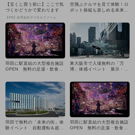
【宝くじ買う前に】ここで気
空飛ぶクルマを見て体験！ロ
づくかどうかで変わります
ボット操縦も楽しめる未来フ
ェスが羽田で開催 入場無料
【PR】合同会社デジタルファーム
羽田に駅直結の大型複合施設
東大阪市で入場無料の「万
OPEN 無料の足湯・飲食・
博」体感イベント 展示・体
体験も充実
験200以上
羽田で無料の「未来の街」体
羽田に駅直結の大型複合施設
験イベント 自動運転＆超人
OPEN 無料の足湯・飲食・
体験も！
体験も充実