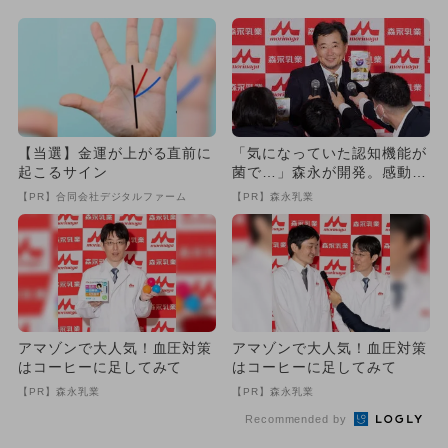
【当選】金運が上がる直前に
「気になっていた認知機能が
起こるサイン
菌で…」森永が開発。感動の
70代続出
【PR】合同会社デジタルファーム
【PR】森永乳業
アマゾンで大人気！血圧対策
アマゾンで大人気！血圧対策
はコーヒーに足してみて
はコーヒーに足してみて
【PR】森永乳業
【PR】森永乳業
Recommended by