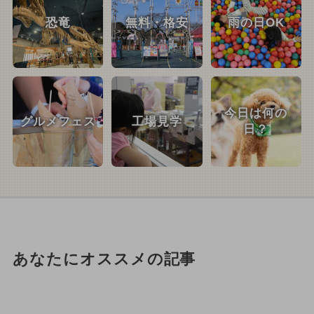
恐竜
無料・格安
雨の日OK
今日は何の
グルメフェス
工場見学
日？
あなたにオススメの記事