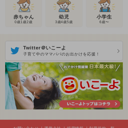
幼児
赤ちゃん
小学生
3歳4歳5歳
0歳1歳2歳
6歳〜
Twitter＠いこーよ
子育て中のママパパのお出かけを応援！