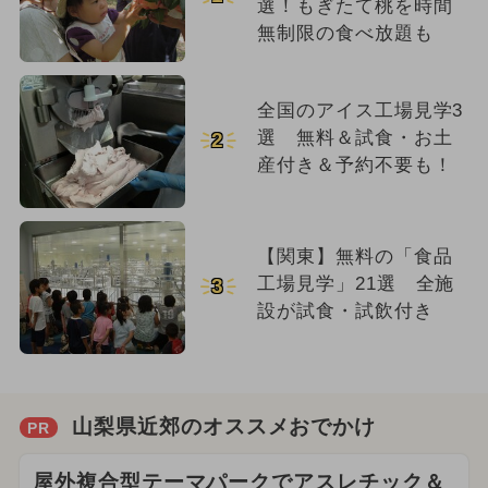
選！もぎたて桃を時間
無制限の食べ放題も
全国のアイス工場見学3
選 無料＆試食・お土
2
産付き＆予約不要も！
【関東】無料の「食品
工場見学」21選 全施
3
設が試食・試飲付き
山梨県近郊のオススメおでかけ
PR
屋外複合型テーマパークでアスレチック＆