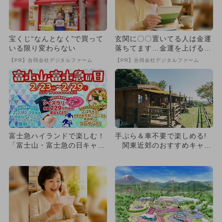
宝くじ“なんとなく”で買って
玄関に〇〇置いてる人は金運
いる限り変わらない
落ちてます…金運を上げる方
法とは
【PR】合同会社デジタルファーム
【PR】合同会社デジタルファーム
富士急ハイランドで楽しむ！
手ぶら＆車不要で楽しめる!
「富士山・富士急の日キャン
関東近郊のおすすめキャン
ペーン」開催！
プ場7選