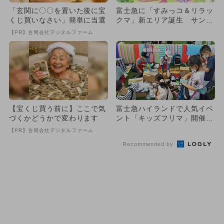
「玄関に〇〇を置いた後に宝
富士急に「すみっコ＆リラッ
くじ買いなさい」簡単に当選
クマ」新エリア誕生 サンエ
ックスの聖地が26年夏オー
【PR】合同会社デジタルファーム
プ...
【宝くじ買う前に】ここで気
富士急ハイランドで人気イベ
づくかどうかで変わります
ント「キッズフリマ」開催！
売るのも買うのも子供だ
【PR】合同会社デジタルファーム
け！
Recommended by