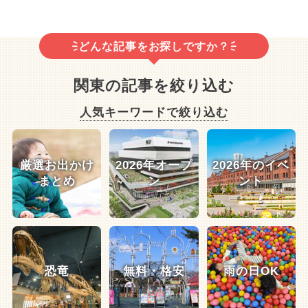
どんな記事をお探しですか？
関東の記事を絞り込む
人気キーワードで絞り込む
厳選お出かけ
2026年オープ
2026年のイベ
まとめ
ン
ント
恐竜
無料・格安
雨の日OK