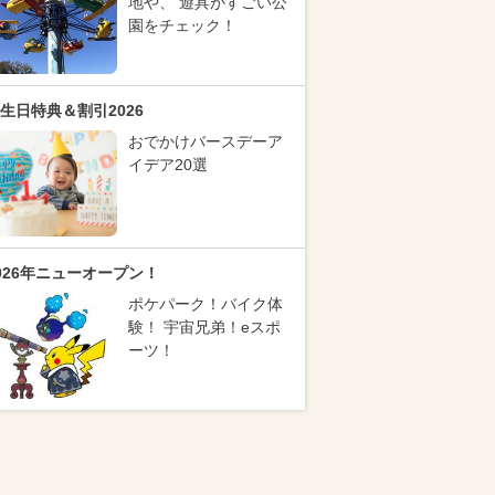
地や、 遊具がすごい公
園をチェック！
生日特典＆割引2026
おでかけバースデーア
イデア20選
026年ニューオープン！
ポケパーク！バイク体
験！ 宇宙兄弟！eスポ
ーツ！