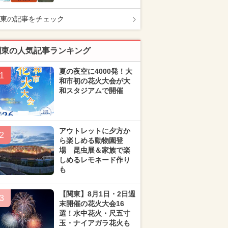
東の記事をチェック
関東の人気記事ランキング
夏の夜空に4000発！大
1
和市初の花火大会が大
和スタジアムで開催
アウトレットに夕方か
2
ら楽しめる動物園登
場 昆虫展＆家族で楽
しめるレモネード作り
も
【関東】8月1日・2日週
3
末開催の花火大会16
選！水中花火・尺五寸
玉・ナイアガラ花火も