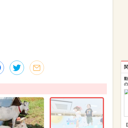
動
の
【