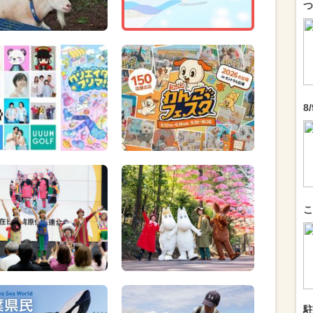
つ
8
こ
駐