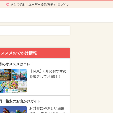
あとで読む
ユーザー登録(無料)
ログイン
オススメおでかけ情報
月のオススメはコレ！
【関東】8月のおすすめ
を厳選してお届け！
円・格安のお出かけガイド
お財布にやさしい遊園