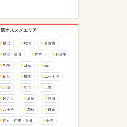
厳選オススメエリア
横浜
那須
名古屋
秩父・長瀞
神戸
お台場
札幌
日光
品川
仙台
川越
二子玉川
川崎
立川
上野
軽井沢
新宿
熱海
八王子
箱根
鎌倉
伊豆・伊東・下田
小樽