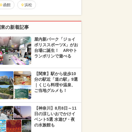
函館
浜松
関東の新着記事
屋内新パーク「ジョイ
ポリススポーツX」がお
台場に誕生！ ARやト
ランポリンで遊べる
【関東】駅から徒歩10
分の駅近「道の駅」9選
｜くじら料理や温泉、
ご当地グルメも！
【神奈川】8月8日～11
日の涼しいおでかけイ
ベント5選 水遊び・夜
の水族館も