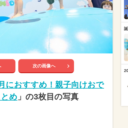
誕
へ
次の画像へ
2
年6月におすすめ！親子向けおで
まとめ
」の3枚目の写真