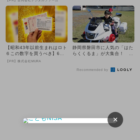
【PR】合同会社デジタルファーム
【昭和43年以前生まれはロト
静岡県磐田市に人気の「はた
６この数字を買うべき】6つ
らくくるま」が大集合！ 親
の数字が「完全一致」する
子で乗って操縦＆土木体験
【PR】株式会社MURA
方...
も！
Recommended by
×