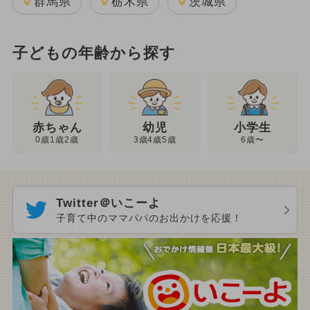
群馬県
栃木県
茨城県
子どもの年齢から探す
幼児
赤ちゃん
小学生
3歳4歳5歳
0歳1歳2歳
6歳〜
Twitter＠いこーよ
子育て中のママパパのお出かけを応援！