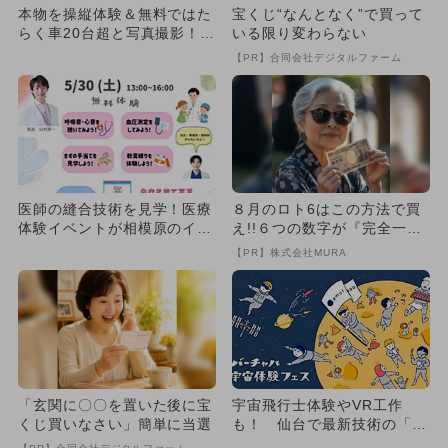
本物を操縦体験＆無料ではた
宝くじ“なんとなく”で買って
らく車20台超と写真撮影！
いる限り変わらない
国内最大級フェスが磐田市で
【PR】合同会社デジタルファーム
医師の縫合技術を見学！医療
８月のロト6はこの方法で買
体験イベントが相模原のイオ
え!!６つの数字が『完全一
ンで無料開催 ナース服着用
致』する方法
【PR】株式会社MURA
も
「玄関に〇〇を置いた後に宝
宇宙飛行士体験やVR工作
くじ買いなさい」簡単に当選
も！ 仙台で最新技術の「宇
宙体験フェス」開催