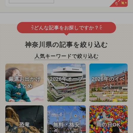
どんな記事をお探しですか？
神奈川県の記事を絞り込む
人気キーワードで絞り込む
厳選お出かけ
2026年オープ
2026年のイベ
まとめ
ン
ント
恐竜
無料・格安
雨の日OK