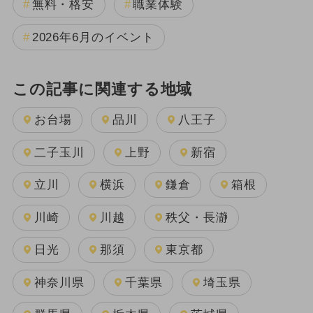
無料・格安
職業体験
2026年6月のイベント
この記事に関連する地域
お台場
品川
八王子
二子玉川
上野
新宿
立川
横浜
鎌倉
箱根
川崎
川越
秩父・長瀞
日光
那須
東京都
神奈川県
千葉県
埼玉県