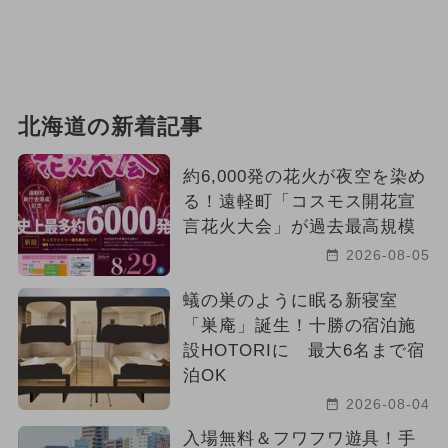
北海道の新着記事
約6,000発の花火が夜空を染め
る！遠軽町「コスモス開花宣
言花火大会」が過去最高規模
2026-08-05
蟻の巣のように眠る新寝室
「巣庵」誕生！十勝の宿泊施
設HOTORIに 最大6名まで宿
泊OK
2026-08-04
入場無料＆フワフワ遊具！手