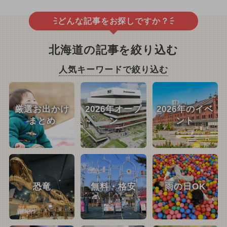
どんな記事をお探しですか？
北海道の記事を絞り込む
人気キーワードで絞り込む
厳選お出かけ
2026年オープ
2026年のイベ
まとめ
ン
ント
恐竜
無料・格安
雨の日OK