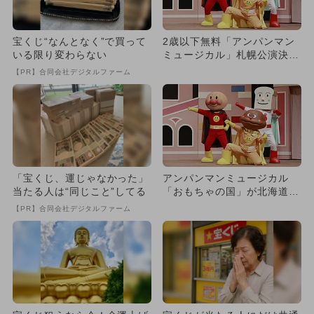
宝くじ“なんとなく”で買って
2歳以下無料「アンパンマン
いる限り変わらない
ミュージカル」札幌公演決
定 歌とおどりがいっぱいな
【PR】合同会社デジタルファーム
90...
「宝くじ、運じゃなかった」
アンパンマンミュージカル
当たる人は“同じこと”してる
「おもちゃの国」が北海道・
北見、旭川で開催 2歳以下
【PR】合同会社デジタルファーム
無料