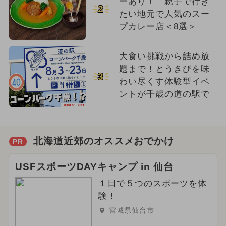
ーあり！ 親子で行き
2
たい地元で人気のスー
プカレー店＜8選＞
大食い挑戦から詰め放
題まで！とうきびを味
3
わい尽くす体験型イベ
ントが千歳の道の駅で
北海道近郊のオススメおでかけ
PR
USFスポーツDAYキャンプ in 仙台
１日で５つのスポーツを体
験！
宮城県仙台市