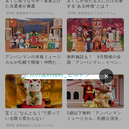
宝くじ狙うなら今！金運上げ
宝くじが当たる人にだけ共通
た当選者が暴露
する“ある特徴”とは？
【PR】合同会社デジタルファーム
【PR】合同会社デジタルファーム
アンパンマンの本格ミュージ
無料施設も！ 9月開催の全
カルが札幌で開催！仲間たち
国「アンパンマン」イベント
大集合のステージ予約スター
丸わかり
ト
×
宝くじ“なんとなく”で買って
2歳以下無料「アンパンマン
いる限り変わらない
ミュージカル」札幌公演決
定 歌とおどりがいっぱいな
【PR】合同会社デジタルファーム