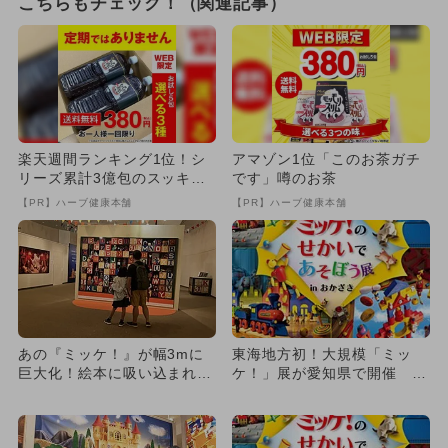
こちらもチェック！（関連記事）
楽天週間ランキング1位！シ
アマゾン1位「このお茶ガチ
リーズ累計3億包のスッキリ
です」噂のお茶
茶。380円でお試し
【PR】ハーブ健康本舗
【PR】ハーブ健康本舗
あの『ミッケ！』が幅3mに
東海地方初！大規模「ミッ
巨大化！絵本に吸い込まれる
ケ！」展が愛知県で開催 ト
没入体験が愛知リトルワール
リックアートやスタンプラリ
ド...
ーも