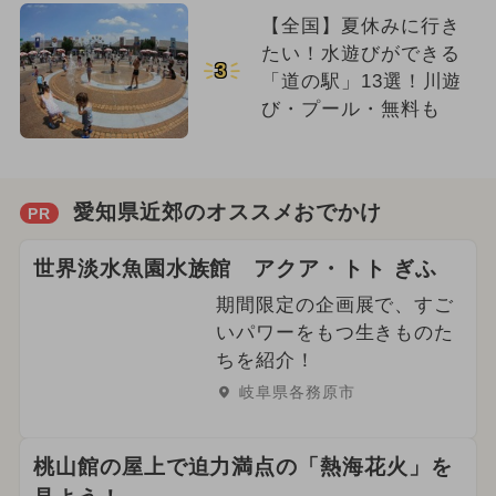
【全国】夏休みに行き
たい！水遊びができる
3
「道の駅」13選！川遊
び・プール・無料も
愛知県近郊のオススメおでかけ
PR
世界淡水魚園水族館 アクア・トト ぎふ
期間限定の企画展で、すご
いパワーをもつ生きものた
ちを紹介！
岐阜県各務原市
桃山館の屋上で迫力満点の「熱海花火」を