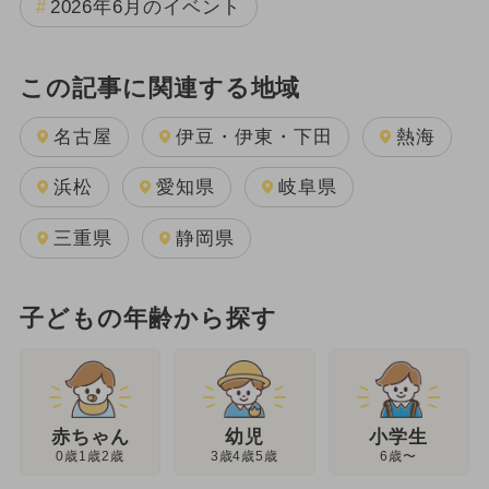
2026年6月のイベント
この記事に関連する地域
名古屋
伊豆・伊東・下田
熱海
浜松
愛知県
岐阜県
三重県
静岡県
子どもの年齢から探す
幼児
赤ちゃん
小学生
3歳4歳5歳
0歳1歳2歳
6歳〜