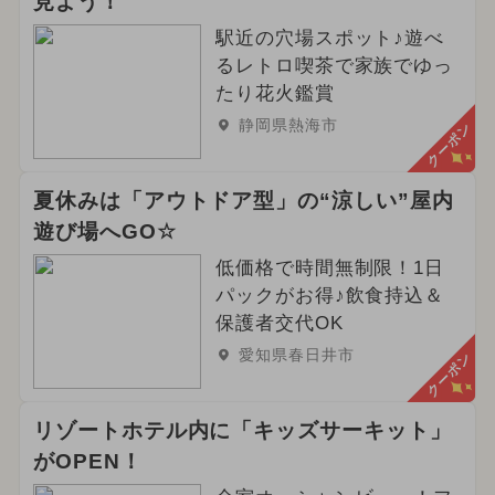
見よう！
駅近の穴場スポット♪遊べ
るレトロ喫茶で家族でゆっ
たり花火鑑賞
静岡県熱海市
クーポン
夏休みは「アウトドア型」の“涼しい”屋内
遊び場へGO☆
低価格で時間無制限！1日
パックがお得♪飲食持込＆
保護者交代OK
愛知県春日井市
クーポン
リゾートホテル内に「キッズサーキット」
がOPEN！