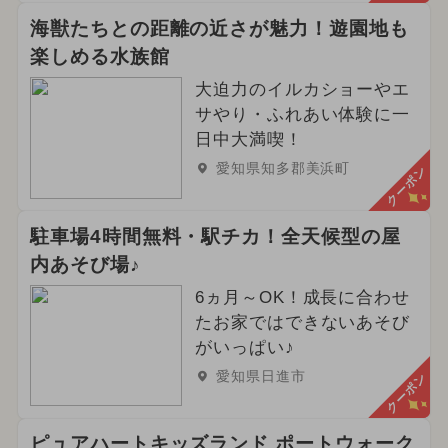
海獣たちとの距離の近さが魅力！遊園地も
楽しめる水族館
大迫力のイルカショーやエ
サやり・ふれあい体験に一
日中大満喫！
愛知県知多郡美浜町
クーポン
駐車場4時間無料・駅チカ！全天候型の屋
内あそび場♪
6ヵ月～OK！成長に合わせ
たお家ではできないあそび
がいっぱい♪
愛知県日進市
クーポン
ピュアハートキッズランド ポートウォーク