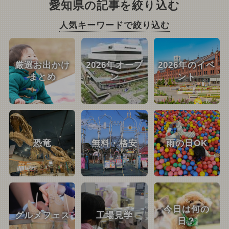
愛知県の記事を絞り込む
人気キーワードで絞り込む
厳選お出かけ
2026年オープ
2026年のイベ
まとめ
ン
ント
恐竜
無料・格安
雨の日OK
今日は何の
グルメフェス
工場見学
日？