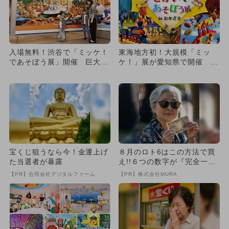
入場無料！渋谷で「ミッケ！
東海地方初！大規模「ミッ
であそぼう展」開催 巨大写
ケ！」展が愛知県で開催 ト
真に隠れたモチーフを探そ
リックアートやスタンプラリ
う！
ーも
宝くじ狙うなら今！金運上げ
８月のロト6はこの方法で買
た当選者が暴露
え!!６つの数字が『完全一
致』する方法
【PR】合同会社デジタルファーム
【PR】株式会社MURA