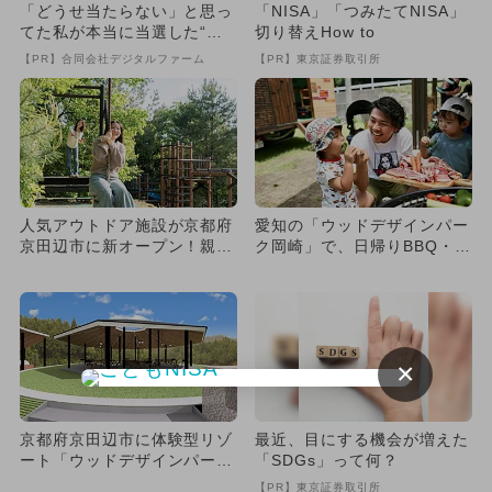
「どうせ当たらない」と思っ
「NISA」「つみたてNISA」
てた私が本当に当選した“買
切り替えHow to
い方”がこれ
【PR】合同会社デジタルファーム
【PR】東京証券取引所
人気アウトドア施設が京都府
愛知の「ウッドデザインパー
京田辺市に新オープン！親子
ク岡崎」で、日帰りBBQ・グ
で楽しめる植樹式＆ピザ作り
ランピングが割引 水遊び
も
も...
×
京都府京田辺市に体験型リゾ
最近、目にする機会が増えた
ート「ウッドデザインパーク
「SDGs」って何？
京都-彩-」が2026年春オ...
【PR】東京証券取引所