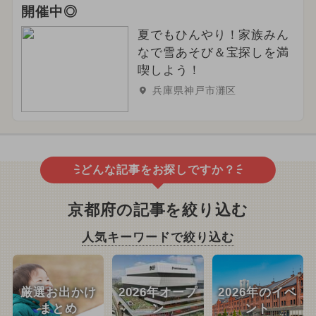
開催中◎
夏でもひんやり！家族みん
なで雪あそび＆宝探しを満
喫しよう！
兵庫県神戸市灘区
どんな記事をお探しですか？
京都府の記事を絞り込む
人気キーワードで絞り込む
厳選お出かけ
2026年オープ
2026年のイベ
まとめ
ン
ント