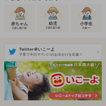
幼児
赤ちゃん
小学生
3歳4歳5歳
0歳1歳2歳
6歳〜
Twitter＠いこーよ
子育て中のママパパのお出かけを応援！