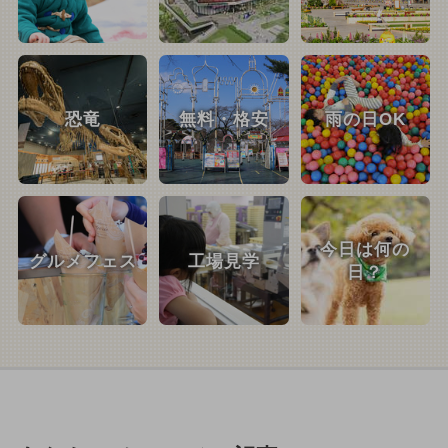
恐竜
無料・格安
雨の日OK
今日は何の
グルメフェス
工場見学
日？