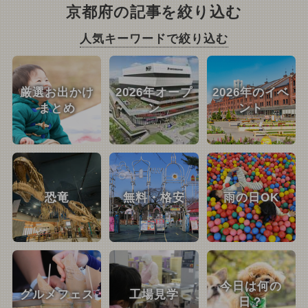
京都府の記事を絞り込む
人気キーワードで絞り込む
厳選お出かけ
2026年オープ
2026年のイベ
まとめ
ン
ント
恐竜
無料・格安
雨の日OK
今日は何の
グルメフェス
工場見学
日？