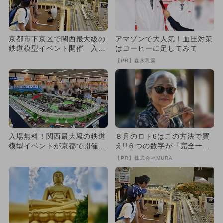
京都市下京区で関西最大級の
アマゾンで大人気！血圧対策
鉄道模型イベント開催 入場
はコーヒーに足してみて
無料＆親子で楽しめる体験満
【PR】森永乳業
載
入場無料！関西最大級の鉄道
８月のロト6はこの方法で買
模型イベントが京都で開催決
え!!６つの数字が『完全一
定 ジオラマ体験や福袋も！
致』する方法
【PR】株式会社MURA