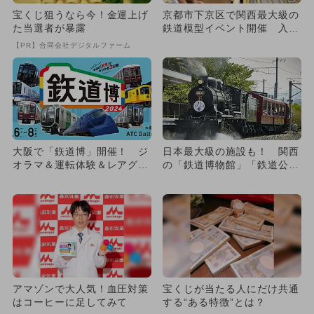
宝くじ狙うなら今！金運上げ
京都市下京区で関西最大級の
た当選者が暴露
鉄道模型イベント開催 入場
無料＆親子で楽しめる体験満
【PR】合同会社デジタルファーム
載
大阪で「鉃道博」開催！ ジ
日本最大級の施設も！ 関西
オラマ＆運転体験＆レアグッ
の「鉄道博物館」「鉄道公
ズ販売も
園」13選
アマゾンで大人気！血圧対策
宝くじが当たる人にだけ共通
はコーヒーに足してみて
する“ある特徴”とは？