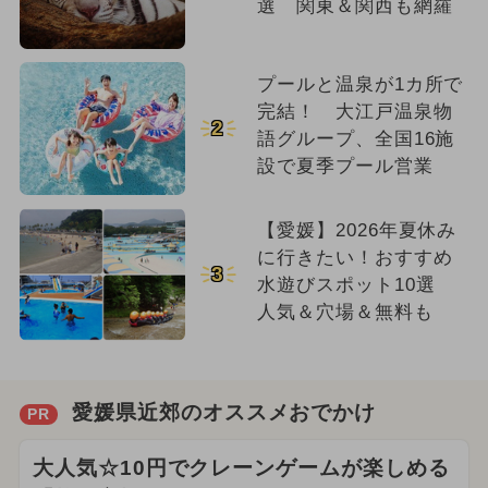
選 関東＆関西も網羅
プールと温泉が1カ所で
完結！ 大江戸温泉物
2
語グループ、全国16施
設で夏季プール営業
【愛媛】2026年夏休み
に行きたい！おすすめ
3
水遊びスポット10選
人気＆穴場＆無料も
愛媛県近郊のオススメおでかけ
PR
大人気☆10円でクレーンゲームが楽しめる