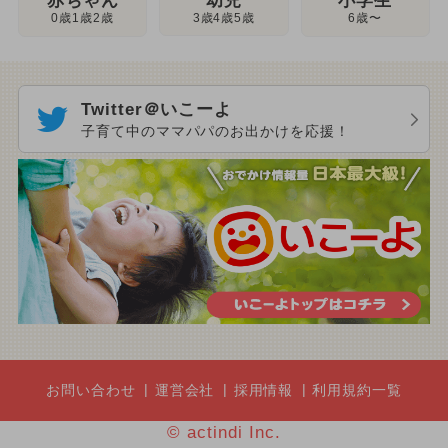
幼児
赤ちゃん
小学生
3歳4歳5歳
0歳1歳2歳
6歳〜
Twitter＠いこーよ
子育て中のママパパのお出かけを応援！
お問い合わせ
運営会社
採用情報
利用規約一覧
© actindi Inc.