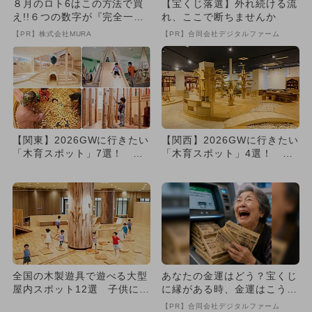
８月のロト6はこの方法で買
【宝くじ落選】外れ続ける流
え!!６つの数字が『完全一
れ、ここで断ちませんか
致』する方法
【PR】株式会社MURA
【PR】合同会社デジタルファーム
【関東】2026GWに行きたい
【関西】2026GWに行きたい
「木育スポット」7選！ 木
「木育スポット」4選！ 木
の温もりに癒される遊び場...
の温もりに癒される遊び場...
全国の木製遊具で遊べる大型
あなたの金運はどう？宝くじ
屋内スポット12選 子供にお
に縁がある時、金運はこう変
すすめ！
わる
【PR】合同会社デジタルファーム