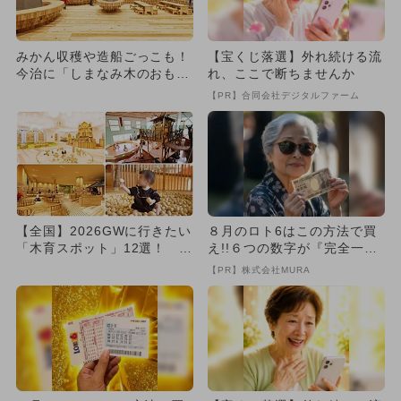
みかん収穫や造船ごっこも！
【宝くじ落選】外れ続ける流
今治に「しまなみ木のおもち
れ、ここで断ちませんか
ゃ美術館」が誕生、親子で木
【PR】合同会社デジタルファーム
育
【全国】2026GWに行きたい
８月のロト6はこの方法で買
「木育スポット」12選！ 木
え!!６つの数字が『完全一
の温もりに癒される遊び...
致』する方法
【PR】株式会社MURA