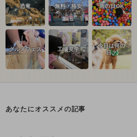
恐竜
無料・格安
雨の日OK
今日は何の
グルメフェス
工場見学
日？
あなたにオススメの記事