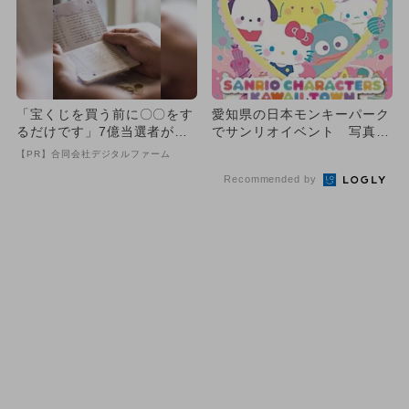
「宝くじを買う前に〇〇をす
愛知県の日本モンキーパーク
るだけです」7億当選者が続
でサンリオイベント 写真ス
出
ポット満載＆グリーティング
【PR】合同会社デジタルファーム
も
Recommended by