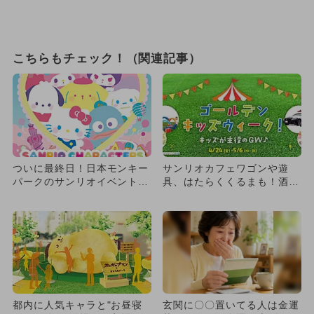
こちらもチェック！（関連記事）
ついに最終日！日本モンキー
サンリオカフェワゴンや遊
パークのサンリオイベント、
具、はたらくくるまも！酒々
限定ワゴンやステージが豪華
井アウトレットでキッズウィ
ーク
都内に人気キャラと"お昼寝
玄関に〇〇置いてる人は金運