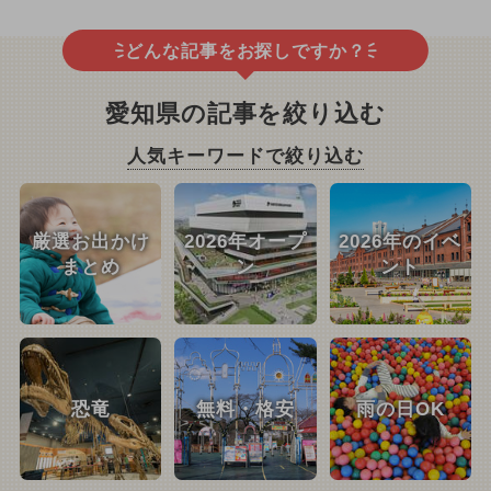
どんな記事をお探しですか？
愛知県の記事を絞り込む
人気キーワードで絞り込む
厳選お出かけ
2026年オープ
2026年のイベ
まとめ
ン
ント
恐竜
無料・格安
雨の日OK