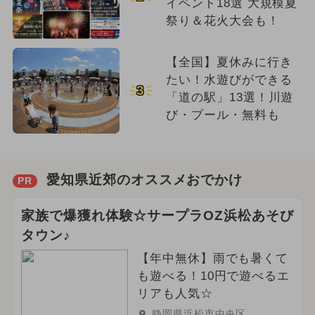
イベント18選 大規模夏
祭り＆花火大会も！
【全国】夏休みに行き
たい！水遊びができる
3
「道の駅」13選！川遊
び・プール・無料も
愛知県近郊のオススメおでかけ
PR
家族で爆獲れ体験☆サープラOZ浜松あそび
タウン♪
【年中無休】雨でも暑くて
も遊べる！10円で遊べるエ
リアも人気☆
静岡県浜松市中央区