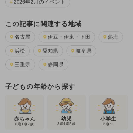
2026年2月のイベント
この記事に関連する地域
名古屋
伊豆・伊東・下田
熱海
浜松
愛知県
岐阜県
三重県
静岡県
子どもの年齢から探す
幼児
赤ちゃん
小学生
3歳4歳5歳
0歳1歳2歳
6歳〜