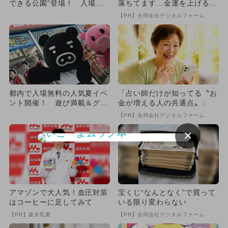
できる公園"登場！ 入場無
落ちてます…金運を上げる方
料＆撮影OK
法とは
【PR】合同会社デジタルファーム
都内で入場無料の人気夏イベ
「占い師だけが知ってる〝お
ント開催！ 遊び満載＆グル
金が増える人の共通点〟」
メも充実
【PR】合同会社デジタルファーム
×
アマゾンで大人気！血圧対策
宝くじ“なんとなく”で買って
はコーヒーに足してみて
いる限り変わらない
【PR】森永乳業
【PR】合同会社デジタルファーム