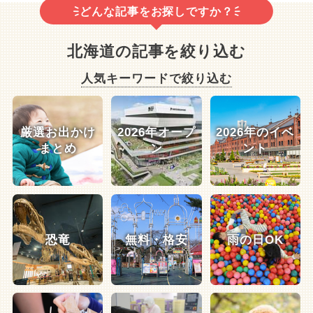
どんな記事をお探しですか？
北海道の記事を絞り込む
人気キーワードで絞り込む
厳選お出かけ
2026年オープ
2026年のイベ
まとめ
ン
ント
恐竜
無料・格安
雨の日OK