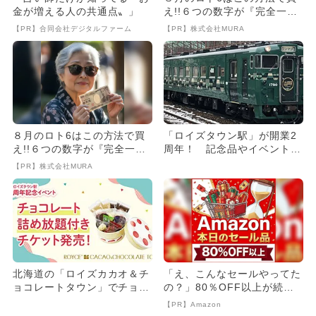
金が増える人の共通点〟」
え!!６つの数字が『完全一
致』する方法
【PR】合同会社デジタルファーム
【PR】株式会社MURA
８月のロト6はこの方法で買
「ロイズタウン駅」が開業2
え!!６つの数字が『完全一
周年！ 記念品やイベント限
致』する方法
定セット登場＆工場見学も！
【PR】株式会社MURA
北海道の「ロイズカカオ＆チ
「え、こんなセールやってた
ョコレートタウン」でチョコ
の？」80％OFF以上が続々
レート詰め放題イベント開
登場！Amazonの本気が...
【PR】Amazon
催！