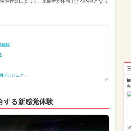
像や音楽によって、来館者が体感できる内容となっ
覚体験
感
長期プロジェクト
観
キ
合する新感覚体験
1