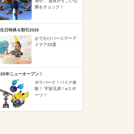
地や、 遊具がすごい公
園をチェック！
生日特典＆割引2026
おでかけバースデーア
イデア20選
026年ニューオープン！
ポケパーク！バイク体
験！ 宇宙兄弟！eスポ
ーツ！