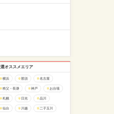
厳選オススメエリア
横浜
那須
名古屋
秩父・長瀞
神戸
お台場
札幌
日光
品川
仙台
川越
二子玉川