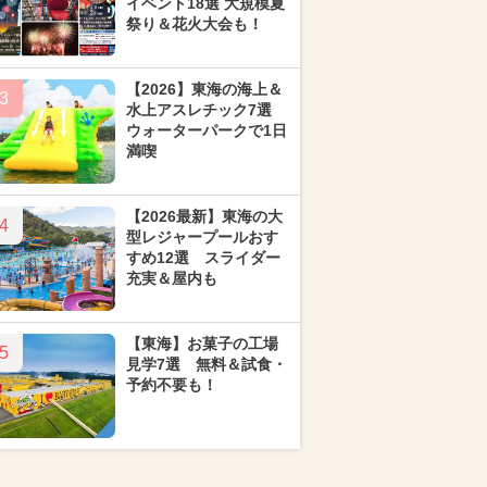
イベント18選 大規模夏
祭り＆花火大会も！
【2026】東海の海上＆
3
水上アスレチック7選
ウォーターパークで1日
満喫
【2026最新】東海の大
4
型レジャープールおす
すめ12選 スライダー
充実＆屋内も
【東海】お菓子の工場
5
見学7選 無料＆試食・
予約不要も！