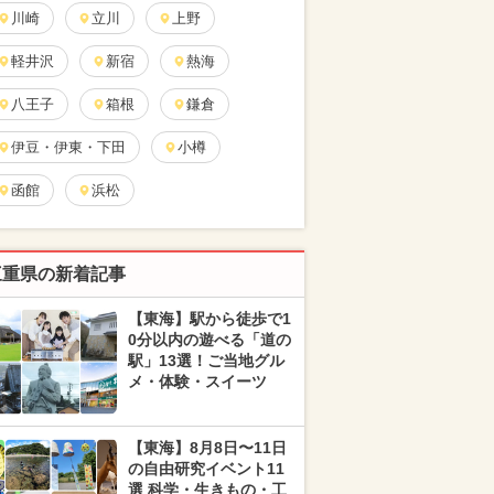
川崎
立川
上野
軽井沢
新宿
熱海
八王子
箱根
鎌倉
伊豆・伊東・下田
小樽
函館
浜松
三重県の新着記事
【東海】駅から徒歩で1
0分以内の遊べる「道の
駅」13選！ご当地グル
メ・体験・スイーツ
【東海】8月8日〜11日
の自由研究イベント11
選 科学・生きもの・工