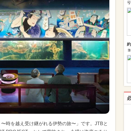
り
約
ョ
 〜時を越え受け継がれる伊勢の旅〜」です。JTBと