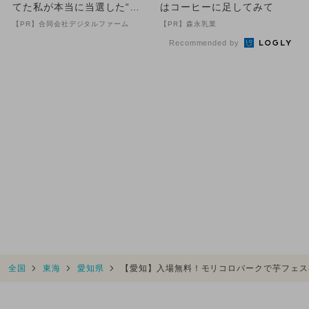
てた私が本当に当選した“買
はコーヒーに足してみて
い方”がこれ
【PR】合同会社デジタルファーム
【PR】森永乳業
Recommended by
全国
東海
愛知県
【愛知】入場無料！モリコロパークで芋フェス