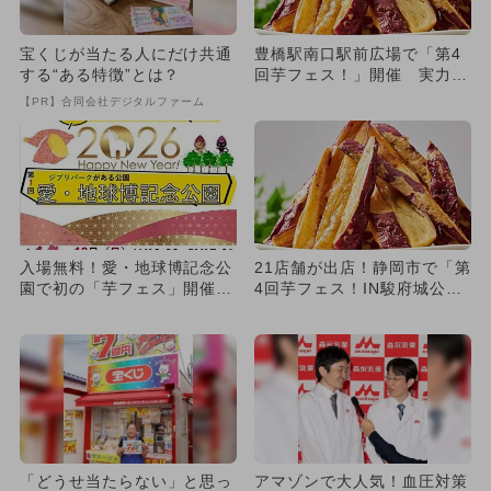
宝くじが当たる人にだけ共通
豊橋駅南口駅前広場で「第4
する“ある特徴”とは？
回芋フェス！」開催 実力店
17店舗の味が一度に楽しめ
【PR】合同会社デジタルファーム
る...
入場無料！愛・地球博記念公
21店舗が出店！静岡市で「第
園で初の「芋フェス」開催
4回芋フェス！IN駿府城公
へ 35万人動員の人気グルメ
園」が開催 入場無料で楽
祭
し...
「どうせ当たらない」と思っ
アマゾンで大人気！血圧対策