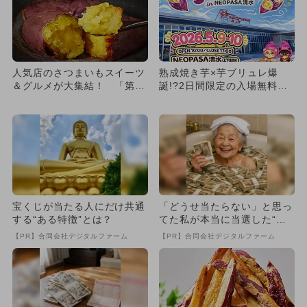
人気店のさつまいもスイーツ
熟成焼き芋×芋ブリュレ爆
＆グルメが大集結！ 「第4
誕!?2日間限定の入場無料
回芋フェス！IN名古屋」が
「芋フェス」が神すぎ
開...
宝くじが当たる人にだけ共通
「どうせ当たらない」と思っ
する“ある特徴”とは？
てた私が本当に当選した“買
い方”がこれ
【PR】合同会社デジタルファーム
【PR】合同会社デジタルファーム