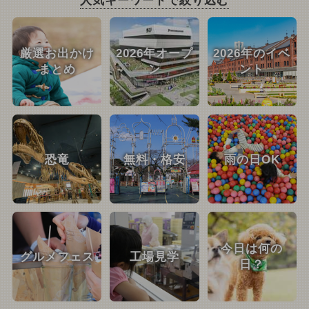
人気キーワードで絞り込む
厳選お出かけ
2026年オープ
2026年のイベ
まとめ
ン
ント
恐竜
無料・格安
雨の日OK
今日は何の
グルメフェス
工場見学
日？