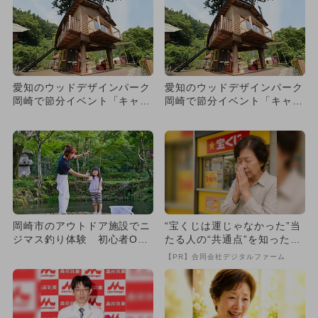
愛知のウッドデザインパーク
愛知のウッドデザインパーク
岡崎で節分イベント「キャン
岡崎で節分イベント「キャン
プ場de節分大会！」開催
プ場de節分大会！」開催
岡崎市のアウトドア施設でニ
“宝くじは運じゃなかった”当
ジマス釣り体験 初心者OK
たる人の“共通点”を知っただ
＆食育も！
け
【PR】合同会社デジタルファーム