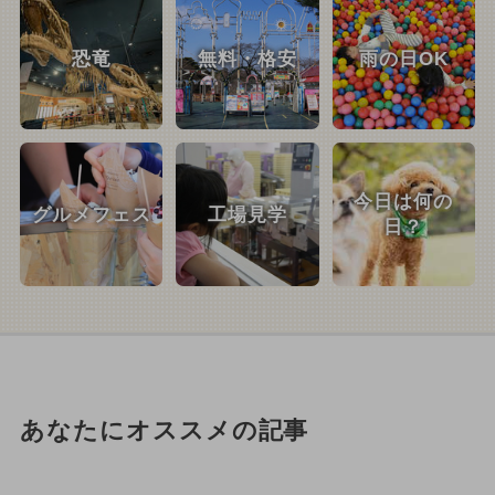
恐竜
無料・格安
雨の日OK
今日は何の
グルメフェス
工場見学
日？
あなたにオススメの記事