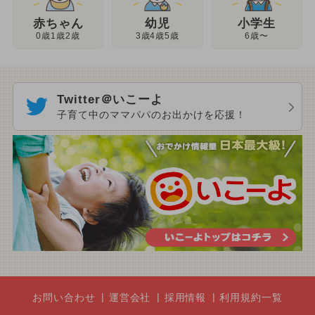
幼児
赤ちゃん
小学生
3歳4歳5歳
0歳1歳2歳
6歳〜
Twitter＠いこーよ
子育て中のママパパのお出かけを応援！
お問い合わせ
運営会社
採用情報
利用規約一覧