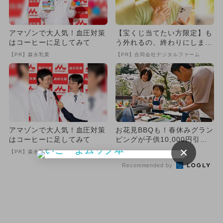
アマゾンで大人気！血圧対策
【宝くじ当てたい方限定】も
はコーヒーに足してみて
う外れるの、終わりにしませ
んか
【PR】森永乳業
【PR】合同会社デジタルファーム
アマゾンで大人気！血圧対策
お花見BBQも！春休みグラン
はコーヒーに足してみて
ピングが子供10,000円引
×
き 愛知県岡崎市でお得に...
【PR】森永乳業
Recommended by