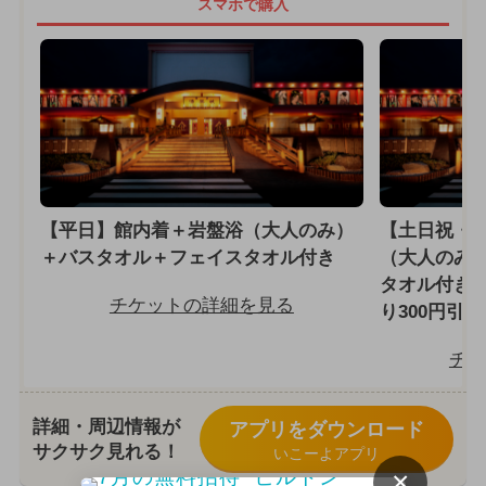
スマホで購入
【平日】館内着＋岩盤浴（大人のみ）
【土日祝・特
＋バスタオル＋フェイスタオル付き
（大人のみ
タオル付き
チケットの詳細を見る
り300円引き
チケ
詳細・周辺情報が
アプリをダウンロード
サクサク見れる！
いこーよアプリ
×