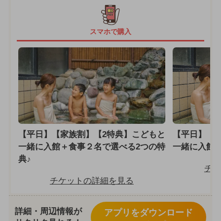
スマホで購入
【平日】【家族割】【2特典】こどもと
【平日】【
一緒に入館＋食事２名で選べる2つの特
一緒に入館＋
典♪
チケ
チケットの詳細を見る
詳細・周辺情報が
アプリをダウンロード