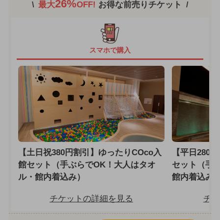
26%
最大
OFF!
お得な前売りチケット
スマホで購入
【土日祝380円割引】ゆったりCOco入
【平日280
館セット（手ぶらでOK！大人はタオ
セット（手
ル・館内着込み）
館内着込み
チケットの詳細を見る
チケ