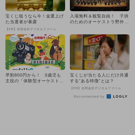
宝くじ狙うなら今！金運上げ
入場無料＆観覧自由！ 子供
た当選者が暴露
のためのオーケストラ野外コ
ンサート
【PR】合同会社デジタルファーム
早割800円から！ 0歳児も
宝くじが当たる人にだけ共通
主役の「体験型オーケスト
する“ある特徴”とは？
ラ」が成田で ヴァイオリン
【PR】合同会社デジタルファーム
体...
Recommended by