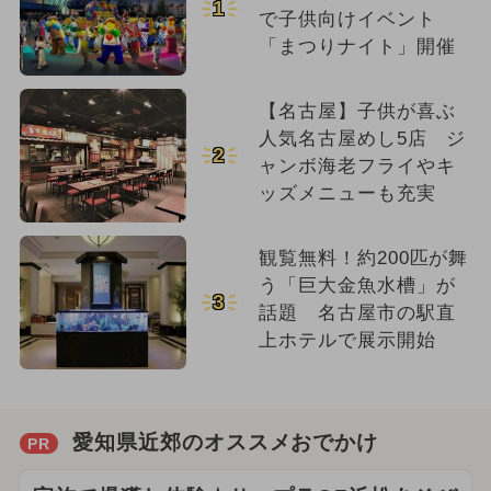
1
で子供向けイベント
「まつりナイト」開催
【名古屋】子供が喜ぶ
人気名古屋めし5店 ジ
2
ャンボ海老フライやキ
ッズメニューも充実
観覧無料！約200匹が舞
う「巨大金魚水槽」が
3
話題 名古屋市の駅直
上ホテルで展示開始
愛知県近郊のオススメおでかけ
PR