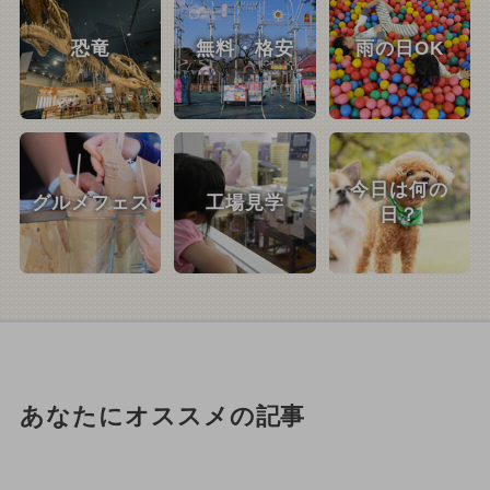
恐竜
無料・格安
雨の日OK
今日は何の
グルメフェス
工場見学
日？
あなたにオススメの記事