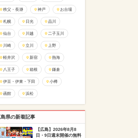
秩父・長瀞
神戸
お台場
札幌
日光
品川
仙台
川越
二子玉川
川崎
立川
上野
軽井沢
新宿
熱海
八王子
箱根
鎌倉
伊豆・伊東・下田
小樽
函館
浜松
広島県の新着記事
【広島】2026年8月8
日・9日週末開催の無料