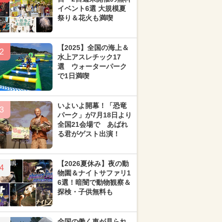
イベント6選 大規模夏
祭り＆花火も満喫
【2025】全国の海上＆
2
水上アスレチック17
選 ウォーターパーク
で1日満喫
いよいよ開幕！「恐竜
3
パーク」が7月18日より
全国21会場で あばれ
る君がゲスト出演！
【2026夏休み】夜の動
4
物園＆ナイトサファリ1
6選！暗闇で動物観察＆
探検・子供無料も
全国の働く車が見られ