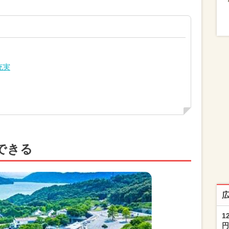
充実
できる
1
円