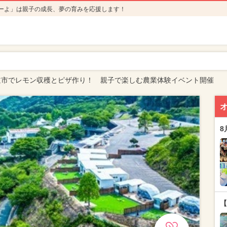
ーよ」は親子の成長、夢の育みを応援します！
道市でレモン収穫とピザ作り！ 親子で楽しむ農業体験イベント開催
8
【