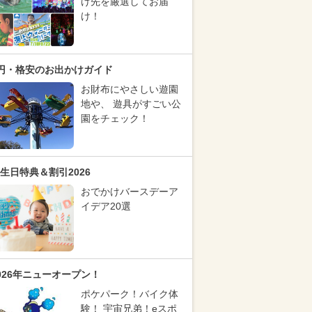
け先を厳選してお届
け！
円・格安のお出かけガイド
お財布にやさしい遊園
地や、 遊具がすごい公
園をチェック！
生日特典＆割引2026
おでかけバースデーア
イデア20選
026年ニューオープン！
ポケパーク！バイク体
験！ 宇宙兄弟！eスポ