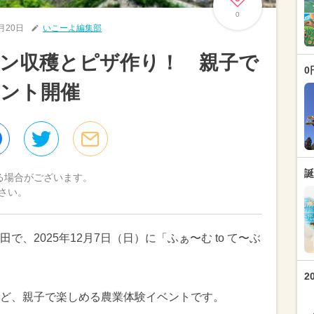
0
1月20日
いこーよ編集部
ン収穫とピザ作り！ 親子で
0
ベント開催
誕
る場合がございます。
さい。
、2025年12月7日（日）に「ふぁ〜む to て〜ぶ
2
ど、親子で楽しめる農業体験イベントです。