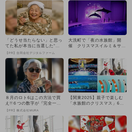
「どうせ当たらない」と思っ
大洗町で「夜の水族館」開
てた私が本当に当選した“買
催 クリスマスイルミ＆サメ
い方”がこれ
にタッチも
【PR】合同会社デジタルファーム
８月のロト6はこの方法で買
【関東2025】親子で楽しむ
え!!６つの数字が『完全一
「水族館のクリスマス」6
致』する方法
選！サンタダイバーや光のシ
【PR】株式会社MURA
ョ...