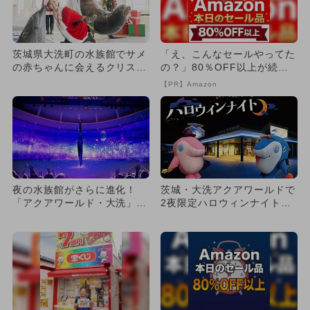
茨城県大洗町の水族館でサメ
「え、こんなセールやってた
の赤ちゃんに会えるクリスマ
の？」80％OFF以上が続々
スイベント開催
登場！Amazonの本気が...
【PR】Amazon
夜の水族館がさらに進化！
茨城・大洗アクアワールドで
「アクアワールド・大洗」の
2夜限定ハロウィンナイト開
ナイトプログラムがリニュー
催！生きものと特別な夜を満
アル
喫