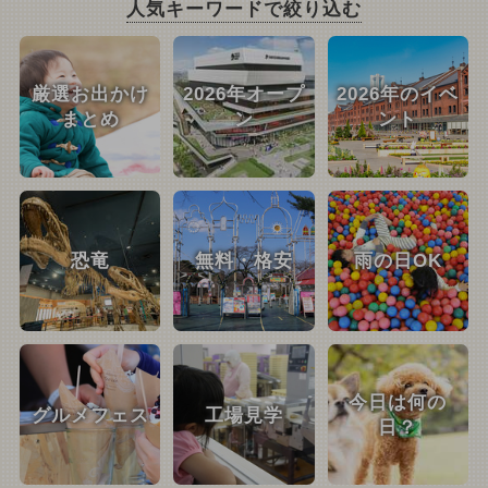
人気キーワードで絞り込む
厳選お出かけ
2026年オープ
2026年のイベ
まとめ
ン
ント
恐竜
無料・格安
雨の日OK
今日は何の
グルメフェス
工場見学
日？