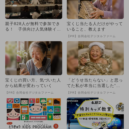
親子828人が無料で参加でき
宝くじ当たる人だけがやって
る！ 子供向け人気体験イベ
いること、教えます
ント
【PR】合同会社デジタルファーム
宝くじの買い方、気づいた人
「どうせ当たらない」と思っ
から結果が変わっていく
てた私が本当に当選した“買
い方”がこれ
【PR】合同会社デジタルファーム
【PR】合同会社デジタルファーム