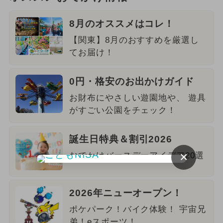
8月のオススメはコレ！
【関東】8月のおすすめを厳選し
てお届け！
0円・格安のお出かけガイド
お財布にやさしい遊園地や、 遊具
がすごい公園をチェック！
誕生日特典＆割引2026
×
おでかけバースデーアイデア20選
2026年ニューオープン！
ポケパーク！バイク体験！ 宇宙兄
弟！eスポーツ！