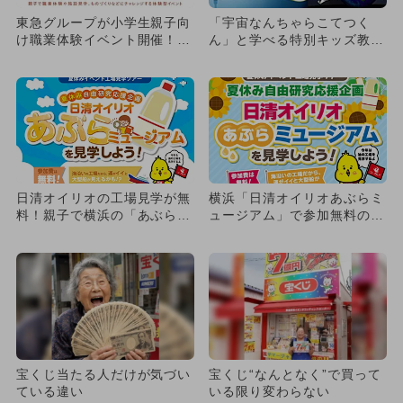
東急グループが小学生親子向
「宇宙なんちゃらこてつく
け職業体験イベント開催！運
ん」と学べる特別キッズ教室
転士など全35コースが参加
が墨田区で開催 月面ロボッ
無...
トも
日清オイリオの工場見学が無
横浜「日清オイリオあぶらミ
料！親子で横浜の「あぶらミ
ュージアム」で参加無料の工
ュージアム」へGO 自由研
場見学が開催 自由研究を応
究...
援
宝くじ当たる人だけが気づい
宝くじ“なんとなく”で買って
ている違い
いる限り変わらない