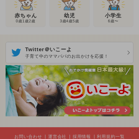
幼児
赤ちゃん
小学生
3歳4歳5歳
0歳1歳2歳
6歳〜
Twitter＠いこーよ
子育て中のママパパのお出かけを応援！
お問い合わせ
運営会社
採用情報
利用規約一覧